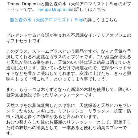
Tempo Drop miniと熊と森の水（天然アロマミスト）Sugiのギフ
トセットです。
Tempo Drop mini
の詳しくはこちら
熊と森の水（天然アロマミスト）Sugi
の詳しくはこちら
プレゼントすると会話が生まれる不思議なインテリアオブジェの
ギフトセットです
このグラス、ストームグラスという商品ですが、なんと天気を予
測してくれる不思議なガラスのオブジェです。白い結晶が増える
と天気が崩れる事を表し、天気のいい時は逆に結晶は消えていき
透明になります。置いているだけで綺麗なので、玄関やベッドサ
イドなどを豊かに演出してくれます。友達に上げたら、きっと興
味をもって「何これ？」といってしまう事でしょう。
また、もう一つは木くずとなった新潟の木材を使用して、障がい
就労支援施設で作ったリネンウォーターです。
天然スギを水蒸気蒸留したスギ水に、天然緑茶と天然ヒバをブレ
ンドしたもの。スギには、リフレッシュ・リラックス・抗菌・防
虫・消臭と多くの効果があると言われています。
おむつ替えをした後のお部屋のりフレッシャーとして、部屋干し
た時の衣類への消臭として、一本あると便利な消臭スプレーで
す。