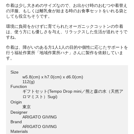
巾着は少し大きめのサイズなので、お出かけ時のおむつや着替え
の洋服、もしくは離乳食が始まる時のお食事セットをいれる袋と
しても役立ちそうです。
環境に負荷をかけずに育てられたオーガニックコットンの巾着
は、使う方にも優しさを与え、リラックスした生活が送れそうで
すね。
巾着は、障がいのある方1人1人の目的や個性に応じたサポートを
行う福祉作業所「地域作業所ハナ」さんに製作を依頼していま
す。
Size
w5.8(cm) x h7.0(cm) x d6.0(cm)
112(g)
Function
ギフトセット(Tempo Drop mini／熊と森の水（天然ア
ロマミスト）Sugi)
Origin
東京
Designer
ARIGATO GIVING
Brand
ARIGATO GIVING
Materials