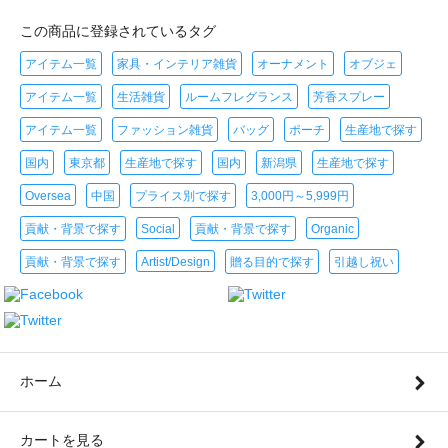
この商品に登録されているタグ
アイテム一覧
家具・インテリア雑貨
オーナメント
オブジェ
アイテム一覧
生活雑貨
ルームフレグランス
芳香スプレー
アイテム一覧
ファッション雑貨
バッグ
ポーチ
生産地で探す
国内
東京都
生産地で探す
国内
新潟県
生産地で探す
Oversea
中国
プライス別で探す
3,000円～5,999円
貢献・背景で探す
Social
貢献・背景で探す
Organic
貢献・背景で探す
Artist/Design
贈る目的で探す
引越し祝い
ホーム
カートを見る