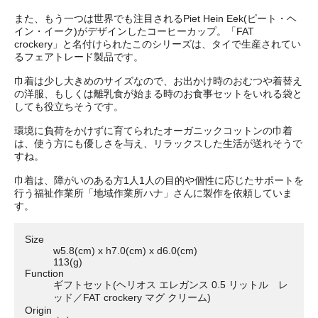
また、もう一つは世界でも注目されるPiet Hein Eek(ピート・ヘ
イン・イーク)がデザインしたコーヒーカップ。「FAT
crockery」と名付けられたこのシリーズは、タイで生産されてい
るフェアトレード製品です。
巾着は少し大きめのサイズなので、お出かけ時のおむつや着替え
の洋服、もしくは離乳食が始まる時のお食事セットをいれる袋と
しても役立ちそうです。
環境に負荷をかけずに育てられたオーガニックコットンの巾着
は、使う方にも優しさを与え、リラックスした生活が送れそうで
すね。
巾着は、障がいのある方1人1人の目的や個性に応じたサポートを
行う福祉作業所「地域作業所ハナ」さんに製作を依頼していま
す。
Size
w5.8(cm) x h7.0(cm) x d6.0(cm)
113(g)
Function
ギフトセット(ヘリオス エレガンス 0.5 リットル レ
ッド／FAT crockery マグ クリーム)
Origin