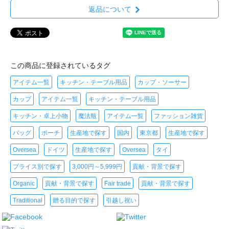
返品について
この商品に登録されているタグ
アイテム一覧
キッチン・テーブル用品
カップ・ソーサー
カップ
アイテム一覧
キッチン・テーブル用品
キッチン・卓上小物
魔法瓶
アイテム一覧
ファッション雑貨
バッグ
ポーチ
生産地で探す
国内
東京都
生産地で探す
Oversea
ドイツ
生産地で探す
Oversea
タイ
プライス別で探す
3,000円～5,999円
貢献・背景で探す
Organic
貢献・背景で探す
Fair trade
貢献・背景で探す
Traditional
贈る目的で探す
引越し祝い