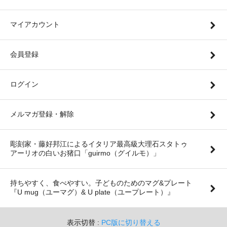
マイアカウント
会員登録
ログイン
メルマガ登録・解除
彫刻家・藤好邦江によるイタリア最高級大理石スタトゥ
アーリオの白いお猪口「guirmo（グイルモ）」
持ちやすく、食べやすい。子どものためのマグ&プレート
『U mug（ユーマグ）& U plate（ユープレート）』
表示切替 :
PC版に切り替える