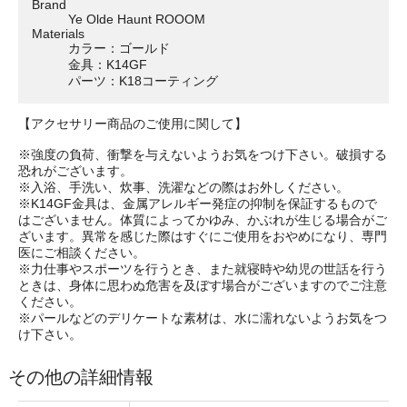
Brand
Ye Olde Haunt ROOOM
Materials
カラー：ゴールド
金具：K14GF
パーツ：K18コーティング
【アクセサリー商品のご使用に関して】
※強度の負荷、衝撃を与えないようお気をつけ下さい。破損する
恐れがございます。
※入浴、手洗い、炊事、洗濯などの際はお外しください。
※K14GF金具は、金属アレルギー発症の抑制を保証するもので
はございません。体質によってかゆみ、かぶれが生じる場合がご
ざいます。異常を感じた際はすぐにご使用をおやめになり、専門
医にご相談ください。
※力仕事やスポーツを行うとき、また就寝時や幼児の世話を行う
ときは、身体に思わぬ危害を及ぼす場合がございますのでご注意
ください。
※パールなどのデリケートな素材は、水に濡れないようお気をつ
け下さい。
その他の詳細情報