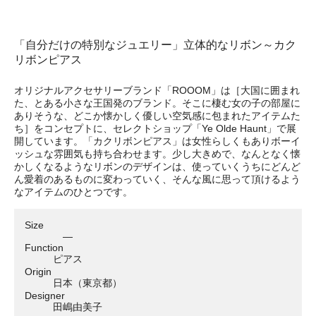
「自分だけの特別なジュエリー」立体的なリボン～カク
リボンピアス
オリジナルアクセサリーブランド「ROOOM」は［大国に囲まれ
た、とある小さな王国発のブランド。そこに棲む女の子の部屋に
ありそうな、どこか懐かしく優しい空気感に包まれたアイテムた
ち］をコンセプトに、セレクトショップ「Ye Olde Haunt」で展
開しています。「カクリボンピアス」は女性らしくもありボーイ
ッシュな雰囲気も持ち合わせます。少し大きめで、なんとなく懐
かしくなるようなリボンのデザインは、使っていくうちにどんど
ん愛着のあるものに変わっていく、そんな風に思って頂けるよう
なアイテムのひとつです。
Size
―
Function
ピアス
Origin
日本（東京都）
Designer
田嶋由美子