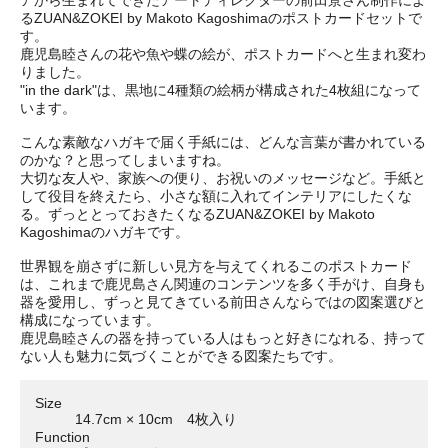
るZUAN&ZOKEI by Makoto Kagoshimaのポストカードセットで
す。
鹿児島睦さんの花や魚や蝶の絵が、ポストカードへと生まれ変わ
りました。
"in the dark"は、黒地に4種類の絵柄が構成された4枚組になって
います。
こんな素敵なハガキで届く手紙には、どんな言葉が書かれている
のかな？と思ってしまいますね。
大切な友人や、家族への便り、お祝いのメッセージなど。手紙と
して役目を終えたら、小さな額に入れてインテリアにしたくな
る。ずっととっておきたくなるZUAN&ZOKEI by Makoto
Kagoshimaのハガキです。
世界観を崩さずに新しい見方を与えてくれるこのポストカード
は、これまで鹿児島さん関連のコンテンツを多く手がけ、自身も
器を愛用し、ずっと見てきている前田さんならではの図案選びと
構成になっています。
鹿児島睦さんの器を持っている人はもっと好きになれる、持って
ない人も魅力に気づくことができる図案たちです。
Size
14.7cm × 10cm 4枚入り
Function