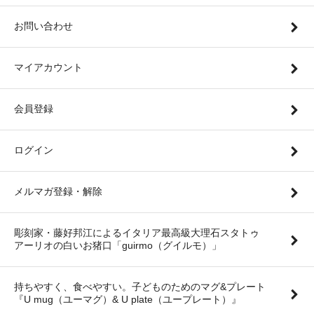
お問い合わせ
マイアカウント
会員登録
ログイン
メルマガ登録・解除
彫刻家・藤好邦江によるイタリア最高級大理石スタトゥ
アーリオの白いお猪口「guirmo（グイルモ）」
持ちやすく、食べやすい。子どものためのマグ&プレート
『U mug（ユーマグ）& U plate（ユープレート）』