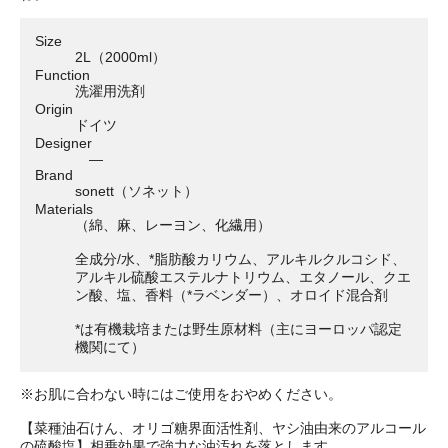
Size
2L（2000ml）
Function
洗濯用洗剤
Origin
ドイツ
Designer
―
Brand
sonett（ソネット）
Materials
（綿、麻、レーヨン、化繊用）
全成分/水、*脂肪酸カリウム、アルキルクルコシド、
アルキル硫酸エステルナトリウム、エタノール、クエ
ン酸、塩、香料（*ラベンダー）、オロイド混合剤
*は有機栽培または野生原材料（主にヨーロッパ認定
機関にて）
※お肌に合わない時にはご使用をおやめください。
【菜種油石けん、オリゴ糖界面活性剤、ヤシ油由来のアルコール
の硫酸塩】相乗効果で強力な油汚れを落とします。