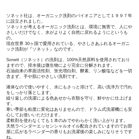
ソネット社は、オーガニック洗剤のパイオニアとして１９９７年
に設立されました。
ソネットが考えるオーガニック洗剤とは、環境に無害で、人にや
さしいだけでなく、水がよりよく自然に戻れるようにというも
の。
現在世界 30ヶ国で愛用されている、やさしさあふれるオーガニ
ック洗剤が『ソネット』なのです。
Sonett（ソネット）の洗剤は、100%天然原料を使用されており
ますので、排水後は微生物により完全に分解されます。
石油由来の界面活性剤、蛍光増白剤、酵素、リン酸塩などを一切
含まず、手や肌にやさしい洗剤です。
液体なので使いやすく、水にもさっと溶けて、高い洗浄力で汚れ
をしっかり落とします。
繰り返しの洗濯による色あせから衣類を守り、鮮やかに仕上げま
す。
寒い季節も粘度に変化はありませんので、ドラム式洗濯機にも安
心してお使いいただけます。
柔軟剤を使わなくても１本のみでやわらかく洗い上がります。
天然ラベンダーエッセンシャルオイル配合されていますのでお部
屋に広がるラベンダーの香りもお洗濯後の楽しみになりそうです
ね。