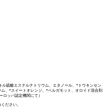
キル硫酸エステルナトリウム、エタノール、*トウキンセン
ム、*スイートオレンジ、*ベルガモット、オロイド混合剤
ヨーロッパ認定機関にて）
めください。