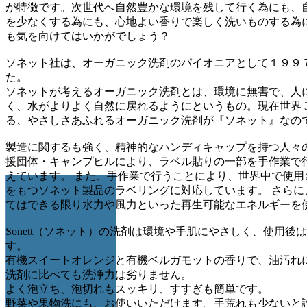
が特徴です。次世代へ自然豊かな環境を残して行く為にも、
を少なくする為にも、心地よい香りで楽しく洗いものする為
も気を向けてはいかがでしょう？
ソネット社は、オーガニック洗剤のパイオニアとして１９９
た。
ソネットが考えるオーガニック洗剤とは、環境に無害で、人
く、水がよりよく自然に戻れるようにというもの。現在世界 
る、やさしさあふれるオーガニック洗剤が『ソネット』なの
製造に関するも強く、精神的なハンディキャップを持つ人々
援団体・キャンプヒルにより、ラベル貼りの一部を手作業で
えています。 また、手作業で行うことにより、世界中で使用
をもつソネット製品のラベリングに対応しています。 さらに
てはできる限り水力や風力といった再生可能なエネルギーを
Sonett（ソネット）の洗剤は環境や手肌にやさしく、使用後
す。
有機スイートオレンジと有機ベルガモットの香りで、油汚れ
洗剤に比べても洗浄力は劣りません。
よく泡立ち、泡切れもスッキリ、すすぎも簡単です。
野菜や果物洗にも、お使いいただけます。手荒れも少ないと評判の