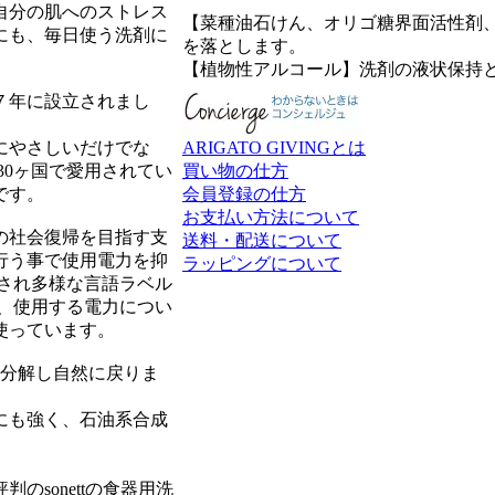
自分の肌へのストレス
【菜種油石けん、オリゴ糖界面活性剤
にも、毎日使う洗剤に
を落とします。
【植物性アルコール】洗剤の液状保持
７年に設立されまし
にやさしいだけでな
ARIGATO GIVINGとは
30ヶ国で愛用されてい
買い物の仕方
です。
会員登録の仕方
お支払い方法について
の社会復帰を目指す支
送料・配送について
行う事で使用電力を抑
ラッピングについて
され多様な言語ラベル
、使用する電力につい
使っています。
は分解し自然に戻りま
にも強く、石油系合成
sonettの食器用洗