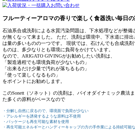
フルーティーアロマの香りで楽しく食器洗い毎日の
石油系合成洗剤による水質汚染問題は、下水処理などが整備
が無くなって来ました。 ただ、洗剤は環境中、下水道に排出
は量の多いものの一つです。 現状では、石けんでも合成洗剤
ものは、多少なりとも環境に負荷をかけています。
なので、ARIGATO GIVINGがお勧めしたい洗剤は、
「製造過程でも環境負荷が少ないもの」
「出来るだけ少量で汚れが落ちるもの」
「使って楽しくなるもの」
をポイントにお勧めします。
このSonett（ソネット）の洗剤は、バイオダイナミック農法
た多くの原料がベースなので
・分解し自然に戻るので、環境面で負荷が少ない
・アレルギーを誘発するような原料は不使用
・パッケージも再生可能な素材を使用
・再生可能エネルギーとハンディーキャップの方の手作業による持続可能