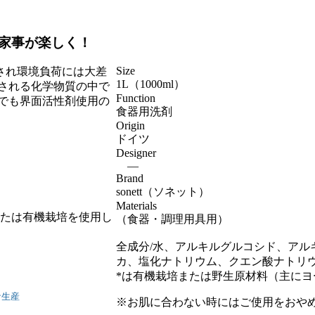
家事が楽しく！
Size
され環境負荷には大差
1L（1000ml）
される化学物質の中で
Function
でも界面活性剤使用の
食器用洗剤
Origin
ドイツ
Designer
―
Brand
sonett（ソネット）
Materials
または有機栽培を使用し
（食器・調理用具用）
全成分/水、アルキルグルコシド、アル
カ、塩化ナトリウム、クエン酸ナトリウ
*は有機栽培または野生原材料（主に
な生産
※お肌に合わない時にはご使用をおや