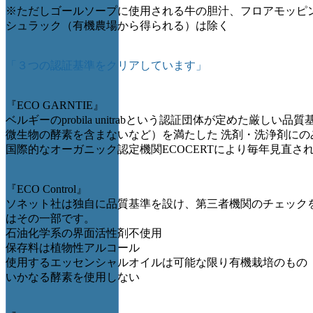
※ただしゴールソープに使用される牛の胆汁、フロアモッピ
シュラック（有機農場から得られる）は除く
「３つの認証基準をクリアしています」
『ECO GARNTIE』
ベルギーのprobila unitrabという認証団体が定めた厳しい
微生物の酵素を含まないなど）を満たした 洗剤・洗浄剤にの
国際的なオーガニック認定機関ECOCERTにより毎年見直さ
『ECO Control』
ソネット社は独自に品質基準を設け、第三者機関のチェック
はその一部です。
石油化学系の界面活性剤不使用
保存料は植物性アルコール
使用するエッセンシャルオイルは可能な限り有機栽培のもの
いかなる酵素を使用しない