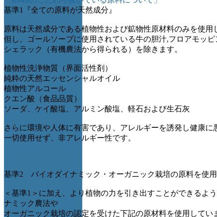
基準1『全ての原料が天然成分』
原料は天然成分である植物性および鉱物性原材料のみを使用
但し、ゴールソープに使用されている牛の胆汁,フロアモッピ
シェラック（有機農法から得られる）を除きます。
植物性洗浄物質（界面活性剤）
純粋の天然エッセンシャルオイル
植物性アルコール
クエン酸（食品品質）
ソーダ、ケイ酸塩、アルミン酸塩、軽石および生石灰
さらに環境や人体に有害であり、アレルギーを誘発し健康に
一切使用せず、非アレルギー性です。
基準2 バイオダイナミック・オーガニック栽培の原料を使用
＜基準1＞に加え、より植物の力を引き出すことができるよ
ナミック農法や
オーガニック栽培の認定を受けた下記の原材料を使用してい