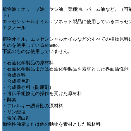
植物油：オリーブ油、ヤシ油、菜種油、パーム油など。（可
ド）
エッセンシャルオイル：ソネット製品に使用しているエッセ
エタノール
植物オイル、エッセンシャルオイルなどのすべての植物原料
ものを使用しているsonetto。
下記のものは使用していません。
・石油化学製品の原材料
・石油化学製品または石油化学製品を素材とした界面活性剤
・合成香料
・合成着色剤
・合成保存料（防腐剤）
・遺伝子組換えの操作を受けた原材料
・酵素
・アレルギー誘発性の原材料
・リン酸塩
・蛍光増白剤
動物性油脂または他の動物を素材とした原材料