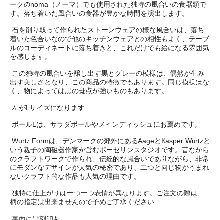
ークのnoma（ノーマ）でも使用された独特の風合いの食器類で
す。落ち着いた風合いの食器が豊かな時間を演出します。
石を削り取って作られたストーンウェアの様な風合いは、落ち
着いた色合いなので他のキッチンウェアとの相性もよく、テーブ
ルのコーディネートに落ち着きと、これだけでも絵になる雰囲気
を感じます。
この独特の風合いを醸し出す黒とグレーの模様は、偶然が生み
出す美しさとなり、この商品の特徴でもあります。同じ模様はな
く、物によっては黒の斑点が強いものもあります。
左がLサイズになります
ボールLは、サラダボールやメインディッシュにお薦めです。
Wurtz Formは、デンマークの郊外にあるAageとKasper Wurtzと
いう親子の陶磁器作家が営むポーセリンスタジオです。昔ながら
のクラフトワークで作られ、伝統的な風合いでありながら、非常
にモダンなデザインが人気の秘密であり、二つと同じ物がうまれ
ないクラフト的な作品も人気の理由です。
独特に仕上がりは一つ一つ表情が異なります。ご注文の際は、
柄の指定は出来ませんので予めご了承ください
裏面には刻印も