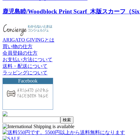
鹿児島睦/Woodblock Print Scarf_木版スカーフ（Six F
ARIGATO GIVINGとは
買い物の仕方
会員登録の仕方
お支払い方法について
送料・配送について
ラッピングについて
Facebook