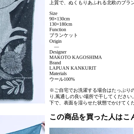
上質で、ぬくもりあふれる北欧のブラ
Size
90×130cm
130×180cm
Function
ブランケット
Origin
―
Designer
MAKOTO KAGOSHIMA
Brand
LAPUAN KANKURIT
Materials
ウール100%
※ご自宅でお洗濯する場合はたっぷり
り,風通しの良い場所で干してください
下で、表面を湿らせた状態でかけてく
この商品を買った人はこ