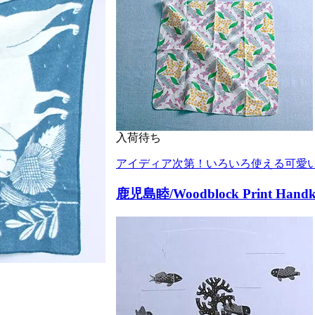
入荷待ち
アイディア次第！いろいろ使える可愛
鹿児島睦/Woodblock Print Han