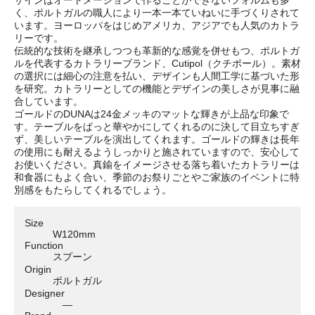
く、ポルトガルの職人により一本一本ていねいに手づくりされて
います。ヨーロッパをはじめアメリカ、アジアでも人気のカトラ
リーです。
伝統的な技術を継承しつつも革新的な感覚を併せもつ、ポルトガ
ルを代表するカトラリーブランド、Cutipol（クチポール）。素材
の選択には細心の注意を払い、デザインも人間工学に基づいた形
を研究。カトラリーとしての機能とデザインの美しさが見事に融
合しています。
ゴールドのDUNAは24金メッキのマットな輝きが上品な印象で
す。テーブルをぱっと華やかにしてくれるのに決して目立ちすぎ
ず、美しいテーブルを演出してくれます。ゴールドの輝きは長年
の使用にも耐えるようしっかりと施されていますので、安心して
お使いください。真鍮をイメージさせる落ち着いたカトラリーは
和食器にもよく合い、季節のお祭りごとやご家族のイベントに特
別感をもたらしてくれるでしょう。
Size
W120mm
Function
スプーン
Origin
ポルトガル
Designer
―