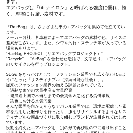
ます。
エアバッグは『66 ナイロン』と呼ばれる強度に優れ、軽
く、摩擦にも強い素材です。
『RairBag』は、さまざまな車のエアバッグを集めて仕立ててい
ます。
メーカー各社、各車種によってエアバッグの素材や色、サイズに
差異がございます。また、シワや汚れ・ステッチ等が入っている
場合もあります。
“RairBag PROJECT（リエアバッグプロジェクト）”
“Recycle” ＋ “AirBag” を合わせた造語で、文字通り、エアバッグ
のリサイクルを行うプロジェクト。
SDGs をきっかけとして、ファッション業界でも広く使われるよ
うになった『サスティナブル（持続可能な社会）」。
従来のファッション業界の抱える課題とされている、
・過剰なまでの大量生産＆大量廃棄
・発展途上国で不当なまでの低賃金＆悪化する労働環境
・染色における水質汚染
そんな限界を向かえそうなアパレル業界では、環境に配慮した素
材を活用した服作りを行ったり、服をリサイクルするようなサス
ティナブルな商品づくりに取り組むブランドが注目されてはじめ
ています。
役割を終えたエアバッグを、別の形で再び世の中に送り出すこと
で生まれる、サスティナブルファッションを提案します。