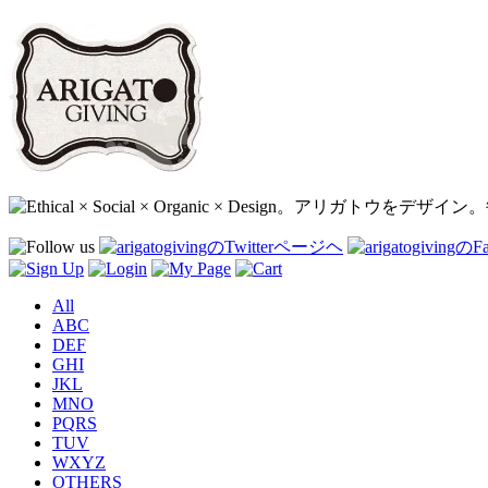
All
ABC
DEF
GHI
JKL
MNO
PQRS
TUV
WXYZ
OTHERS