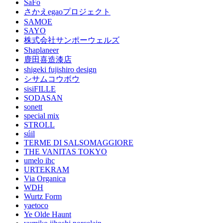
SaFo
さかえegaoプロジェクト
SAMOE
SAYO
株式会社サンポーウェルズ
Shaplaneer
鹿田喜造漆店
shigeki fujishiro design
シサムコウボウ
sisiFILLE
SODASAN
sonett
special mix
STROLL
súil
TERME DI SALSOMAGGIORE
THE VANITAS TOKYO
umelo ihc
URTEKRAM
Via Organica
WDH
Wurtz Form
yaetoco
Ye Olde Haunt