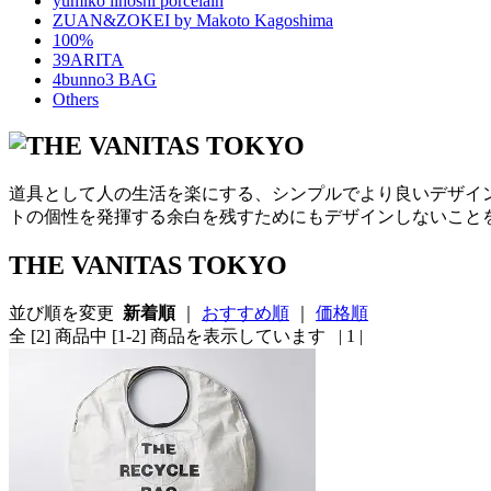
yumiko iihoshi porcelain
ZUAN&ZOKEI by Makoto Kagoshima
100%
39ARITA
4bunno3 BAG
Others
道具として人の生活を楽にする、シンプルでより良いデザイ
トの個性を発揮する余白を残すためにもデザインしないこと
THE VANITAS TOKYO
並び順を変更
新着順
｜
おすすめ順
｜
価格順
全 [2] 商品中 [1-2] 商品を表示しています
| 1 |