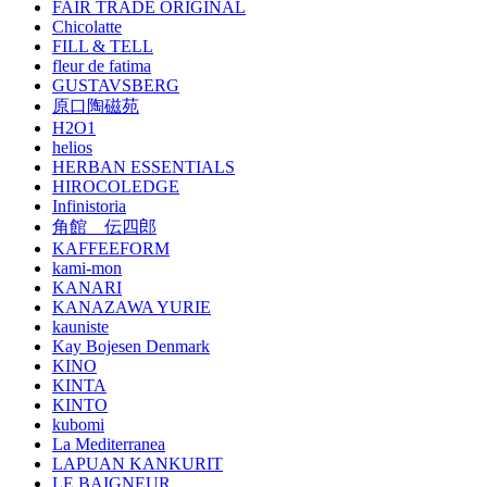
FAIR TRADE ORIGINAL
Chicolatte
FILL & TELL
fleur de fatima
GUSTAVSBERG
原口陶磁苑
H2O1
helios
HERBAN ESSENTIALS
HIROCOLEDGE
Infinistoria
角館 伝四郎
KAFFEEFORM
kami-mon
KANARI
KANAZAWA YURIE
kauniste
Kay Bojesen Denmark
KINO
KINTA
KINTO
kubomi
La Mediterranea
LAPUAN KANKURIT
LE BAIGNEUR