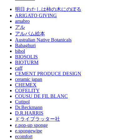
明日 わたしは柿の木にのぼる
ARIGATO GIVING
amabro
アル
アルバム絵本
Australian Native Botanicals
Babaghuri
bibol
BIOSOLIS
BIOTURM
caff
CEMENT PRODUCE DESIGN
ceramic japan
CHEMEX
COFELITY
COUSU DE FIL BLANC
Cutipol
Dr.Beckmann
D.R.HARRIS
ドライブラッター社
e.pop-up sponge
e.spongewipe
ecomfort