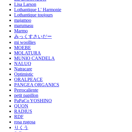
Lisa Larson
Lothantique L' Harmonie
Lothantique toujours
majamoo
marumasu
Marmo
みっくすさいだー
mi woollies
MOEBE
MOLATURA
MUNIO CANDELA
NALUQ
Natracare
Optimistic
ORALPEACE
PANGEA ORGANICS
Perrocaliente
petit papillon
PaPaCo YOSHINO
QUON
RADIUS
RDF
rosa rugosa
りくう