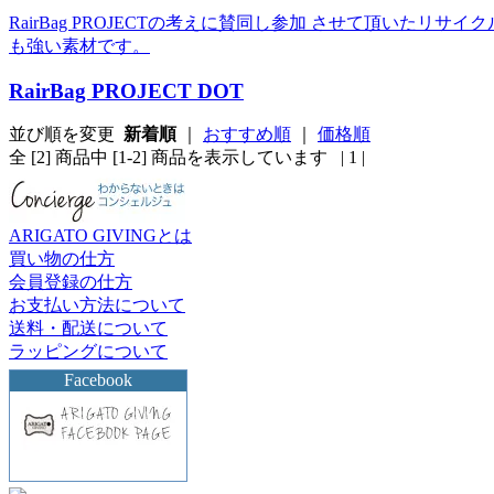
RairBag PROJECTの考えに賛同し参加 させて頂い
も強い素材です。
RairBag PROJECT DOT
並び順を変更
新着順
｜
おすすめ順
｜
価格順
全 [2] 商品中 [1-2] 商品を表示しています
| 1 |
ARIGATO GIVINGとは
買い物の仕方
会員登録の仕方
お支払い方法について
送料・配送について
ラッピングについて
Facebook