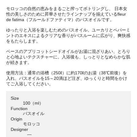
モロッコの自然の恵みをまるごと搾ってボトリングし、 日本女
性の美しさのために昇華させたラインナップを揃えているfleur
de fatima（フルールドファティマ）のバスオイルです。
ゆったりと入浴を楽しむためのバスオイル。ユーカリとペパーミ
ントのエキスによるクリアな香りがバスルームに広がり、爽快感
をもたらします。
ベースのアプリコットシードオイルがお湯に混ざりあい、とろり
と心地よいテクスチャーに。入浴後も、しっとりとなめらかな肌
が続きます。
使用方法：通常の浴槽（250ℓ）に約170ℓのお湯（38℃前後）を
入れ、バスオイルを15～20滴ほど注ぎ、ゆっくりと時間をかけ
てご入浴してください。
Size
100（ml）
Function
バスオイル
Origin
モロッコ
Designer
―