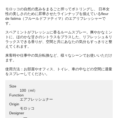
モロッコの自然の恵みをまるごと搾ってボトリングし、 日本女
性の美しさのために昇華させたラインナップを揃えているfleur
de fatima（フルールドファティマ）のエアリフレッシャーで
す。
スペアミントがフレッシュに香るルームスプレー。爽やかなミン
トに、ほのかな甘さのシトラスをプラスした、リフレッシュ＆リ
ラックスできる香りが、空間と共にあなたの気分もすっきりと整
えてくれます。
来客時や仕事中の気分転換など、様々なシーンでお使いいただけ
ます。
使用方法：お部屋やオフィス、トイレ、車の中などの空間に適量
をスプレーしてください。
Size
100（ml）
Function
エアフレッシュナー
Origin
モロッコ
Designer
―