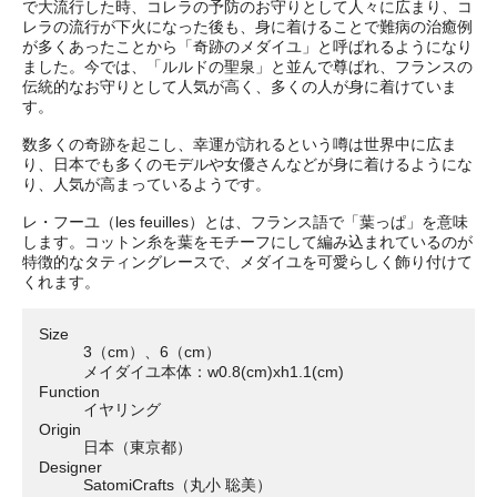
で大流行した時、コレラの予防のお守りとして人々に広まり、コ
レラの流行が下火になった後も、身に着けることで難病の治癒例
が多くあったことから「奇跡のメダイユ」と呼ばれるようになり
ました。今では、「ルルドの聖泉」と並んで尊ばれ、フランスの
伝統的なお守りとして人気が高く、多くの人が身に着けていま
す。
数多くの奇跡を起こし、幸運が訪れるという噂は世界中に広ま
り、日本でも多くのモデルや女優さんなどが身に着けるようにな
り、人気が高まっているようです。
レ・フーユ（les feuilles）とは、フランス語で「葉っぱ」を意味
します。コットン糸を葉をモチーフにして編み込まれているのが
特徴的なタティングレースで、メダイユを可愛らしく飾り付けて
くれます。
Size
3（cm）、6（cm）
メイダイユ本体：w0.8(cm)xh1.1(cm)
Function
イヤリング
Origin
日本（東京都）
Designer
SatomiCrafts（丸小 聡美）