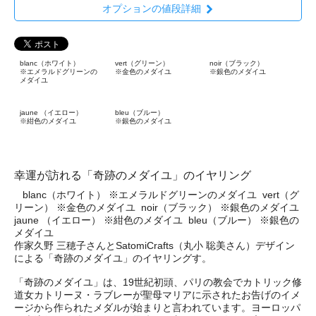
オプションの値段詳細
blanc（ホワイト）
vert（グリーン）
noir（ブラック）
※エメラルドグリーンの
※金色のメダイユ
※銀色のメダイユ
メダイユ
jaune （イエロー）
bleu（ブルー）
※紺色のメダイユ
※銀色のメダイユ
幸運が訪れる「奇跡のメダイユ」のイヤリング
blanc（ホワイト） ※エメラルドグリーンのメダイユ
vert（グ
リーン） ※金色のメダイユ
noir（ブラック） ※銀色のメダイユ
jaune （イエロー） ※紺色のメダイユ
bleu（ブルー） ※銀色の
メダイユ
作家久野 三穂子さんとSatomiCrafts（丸小 聡美さん）デザイン
による「奇跡のメダイユ」のイヤリングす。
「奇跡のメダイユ」は、19世紀初頭、パリの教会でカトリック修
道女カトリーヌ・ラブレーが聖母マリアに示されたお告げのイメ
ージから作られたメダルが始まりと言われています。ヨーロッパ