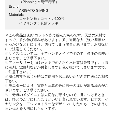
（Planning 久野三穂子）
Brand
ARIGATO GIVING
Materials
コットン糸：コットン100％
イヤリング：真鍮メッキ
※この商品は,細いコットン糸で編んだものです。天然の素材で
すので、多少伸び縮みがあります。又、過度な力（強い摩擦や、
引っかけなど）により、切れてしまう場合があります。お取扱い
にご注意してください。
※サイズについては、全てハンドメイドですので、多少の誤差が
あります。ご了承下さい。
※アクセサリーをつけたままでの入浴や水仕事は厳禁です。（特
に洗剤、漂白剤などが付着しますと色が抜けてしまいますので、
ご注意下さい。）
※肌に異常を感じた時はご使用をお止めいただき専門医にご相談
下さい。
※モニターにより、実物と写真の色に若干の違いが出る場合がご
ざいます。ご了承ください。
※「奇跡のメダイユ」は大切なお守りなので、身につけるとき
は、ひとつだけにしたほうがいいと言われています。ピアス、イ
ヤリングを、アシンメトリーなデザインにしたのも、そのような
言い伝えを大切にしたからです。