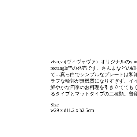
vivo,va(ヴィヴォヴァ）オリジナルのyumik
rectangle""の発売です。さんま
て…真っ白でシンプルなプレートは和
ラフな輪郭が無機質になりすぎず、イ
鮮やかな四季のお料理を引き立ててもくれ
るタイプとマットタイプの二種類。普
Size
w29 x d11.2 x h2.5cm