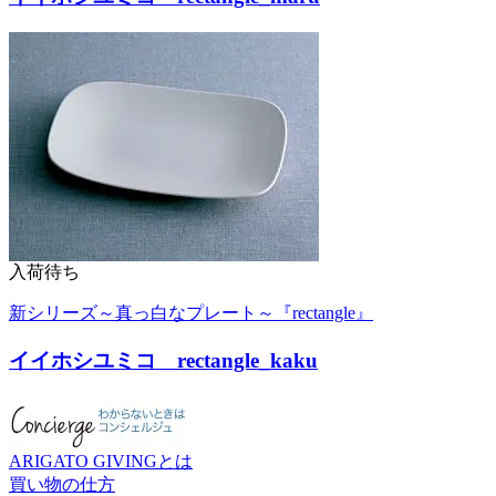
入荷待ち
新シリーズ～真っ白なプレート～『rectangle』
イイホシユミコ rectangle_kaku
ARIGATO GIVINGとは
買い物の仕方