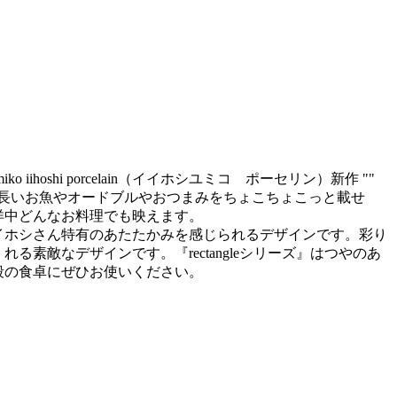
o iihoshi porcelain（イイホシユミコ ポーセリン）新作 ""
などの細長いお魚やオードブルやおつまみをちょこちょこっと載せ
洋中どんなお料理でも映えます。
イホシさん特有のあたたかみを感じられるデザインです。彩り
る素敵なデザインです。『rectangleシリーズ』はつやのあ
段の食卓にぜひお使いください。