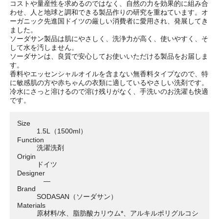
コストや量産性を求めるのではなく、自然の力を効果的に組み合
わせ、人と地球と調和できる製品作りの研究を重ねています。オ
ーガニック先進国ドイツの厳しい消費者に愛用され、発展してき
ました。
ソーダサン製品は肌にやさしく、洗浄力が高く、使いやすく、そ
して水を汚しません。
ソーダサンは、良質で安心してお使いいただける製品をお届しま
す。
香料やエッセンシャルオイルを含まない無香料タイプなので、特
に敏感肌の方や赤ちゃんの衣類に適しているやさしい洗剤です。
冷水にさっと溶けるので溶け残りがなく、手洗いのお洗濯も快適
です。
Size
1.5L（1500ml）
Function
洗濯洗剤
Origin
ドイツ
Designer
―
Brand
SODASAN（ソーダサン）
Materials
原材料/水、脂肪酸カリウム*、アルキルポリグルコシ