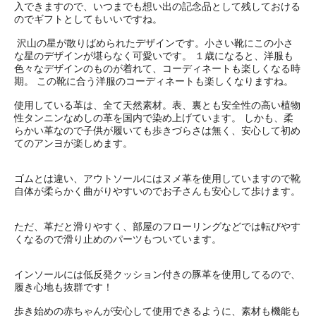
入できますので、いつまでも想い出の記念品として残しておける
のでギフトとしてもいいですね。
沢山の星が散りばめられたデザインです。小さい靴にこの小さ
な星のデザインが堪らなく可愛いです。 １歳になると、洋服も
色々なデザインのものが着れて、コーディネートも楽しくなる時
期。 この靴に合う洋服のコーディネートも楽しくなりますね。
使用している革は、全て天然素材。表、裏とも安全性の高い植物
性タンニンなめしの革を国内で染め上げています。 しかも、柔
らかい革なので子供が履いても歩きづらさは無く、安心して初め
てのアンヨが楽しめます。
ゴムとは違い、アウトソールにはヌメ革を使用していますので靴
自体が柔らかく曲がりやすいのでお子さんも安心して歩けます。
ただ、革だと滑りやすく、部屋のフローリングなどでは転びやす
くなるので滑り止めのパーツもついています。
インソールには低反発クッション付きの豚革を使用してるので、
履き心地も抜群です！
歩き始めの赤ちゃんが安心して使用できるように、素材も機能も