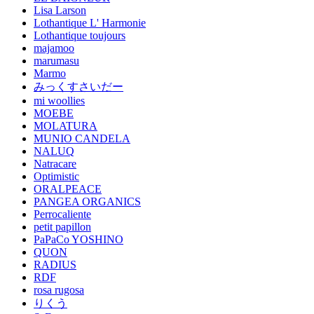
Lisa Larson
Lothantique L' Harmonie
Lothantique toujours
majamoo
marumasu
Marmo
みっくすさいだー
mi woollies
MOEBE
MOLATURA
MUNIO CANDELA
NALUQ
Natracare
Optimistic
ORALPEACE
PANGEA ORGANICS
Perrocaliente
petit papillon
PaPaCo YOSHINO
QUON
RADIUS
RDF
rosa rugosa
りくう