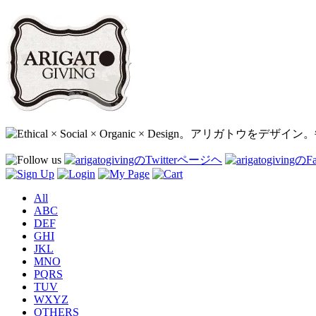
All
ABC
DEF
GHI
JKL
MNO
PQRS
TUV
WXYZ
OTHERS