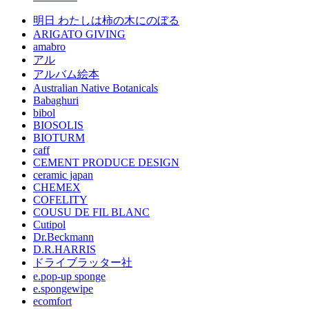
明日 わたしは柿の木にのぼる
ARIGATO GIVING
amabro
アル
アルバム絵本
Australian Native Botanicals
Babaghuri
bibol
BIOSOLIS
BIOTURM
caff
CEMENT PRODUCE DESIGN
ceramic japan
CHEMEX
COFELITY
COUSU DE FIL BLANC
Cutipol
Dr.Beckmann
D.R.HARRIS
ドライブラッター社
e.pop-up sponge
e.spongewipe
ecomfort