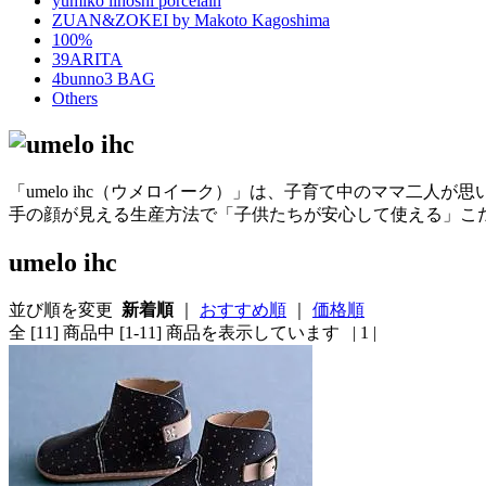
yumiko iihoshi porcelain
ZUAN&ZOKEI by Makoto Kagoshima
100%
39ARITA
4bunno3 BAG
Others
「umelo ihc（ウメロイーク）」は、子育て中のママ二
手の顔が見える生産方法で「子供たちが安心して使える」こ
umelo ihc
並び順を変更
新着順
｜
おすすめ順
｜
価格順
全 [11] 商品中 [1-11] 商品を表示しています
| 1 |