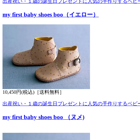
出産祝い・１歳の誕生日プレゼントに人気の手作りするベビ
my first baby shoes boo（イエロー）
10,450円(税込)
［送料無料］
出産祝い・１歳の誕生日プレゼントに人気の手作りするベビ
my first baby shoes boo （ヌメ)