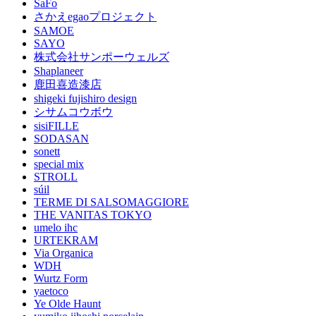
SaFo
さかえegaoプロジェクト
SAMOE
SAYO
株式会社サンポーウェルズ
Shaplaneer
鹿田喜造漆店
shigeki fujishiro design
シサムコウボウ
sisiFILLE
SODASAN
sonett
special mix
STROLL
súil
TERME DI SALSOMAGGIORE
THE VANITAS TOKYO
umelo ihc
URTEKRAM
Via Organica
WDH
Wurtz Form
yaetoco
Ye Olde Haunt