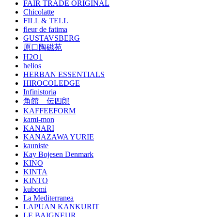
FAIR TRADE ORIGINAL
Chicolatte
FILL & TELL
fleur de fatima
GUSTAVSBERG
原口陶磁苑
H2O1
helios
HERBAN ESSENTIALS
HIROCOLEDGE
Infinistoria
角館 伝四郎
KAFFEEFORM
kami-mon
KANARI
KANAZAWA YURIE
kauniste
Kay Bojesen Denmark
KINO
KINTA
KINTO
kubomi
La Mediterranea
LAPUAN KANKURIT
LE BAIGNEUR