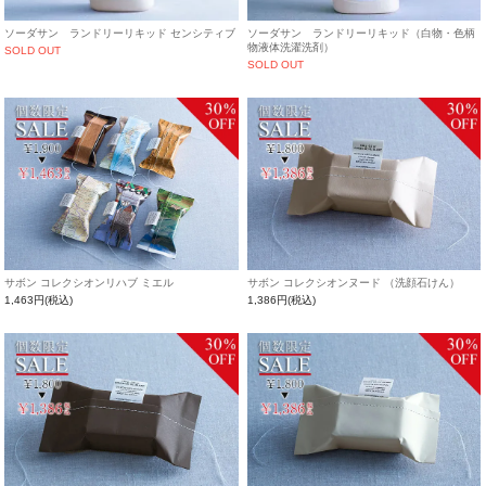
ソーダサン ランドリーリキッド センシティブ
ソーダサン ランドリーリキッド（白物・色柄
物液体洗濯洗剤）
SOLD OUT
SOLD OUT
サボン コレクシオンリハブ ミエル
サボン コレクシオンヌード （洗顔石けん）
1,463円(税込)
1,386円(税込)