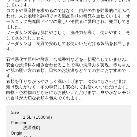
しています。
コストや量産性を求めるのではなく、自然の力を効果的に組み合
わせ、人と地球と調和できる製品作りの研究を重ねています。オ
ーガニック先進国ドイツの厳しい消費者に愛用され、発展してき
ました。
ソーダサン製品は肌にやさしく、洗浄力が高く、使いやすく、そ
して水を汚しません。
ソーダサンは、良質で安心してお使いいただける製品をお届しま
す。
石油系化学原料や酵素、合成香料などを一切配合していません。
安全な洗浄料を組み合わせることで高い洗浄力を実現。赤ちゃん
や肌の弱い方の衣類、日常のお洗濯など全ての方におすすめで
す。
衣類を守りながらやさしく洗い上げます。冷水にもさっと溶け、
溶け残りがなく、冬の季節にも安心してお使いいいただけます。
白物・色柄物のどちらにもお使いいただけます。爽やかなレモン
の香りが大切な衣類を包んでくれます。
Size
1.5L（1500ml）
Function
洗濯洗剤
Origin