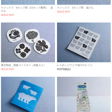
ケメックス 6カップ用（10カップ兼用） 皮
ケメックス 3カップ用 皮ひも
ひも
SOLD OUT
SOLD OUT
鹿児島睦＿図案コースター（四枚入り）
e.スポンジワイプ/迷子のヒツジ
SOLD OUT
605円(税込)