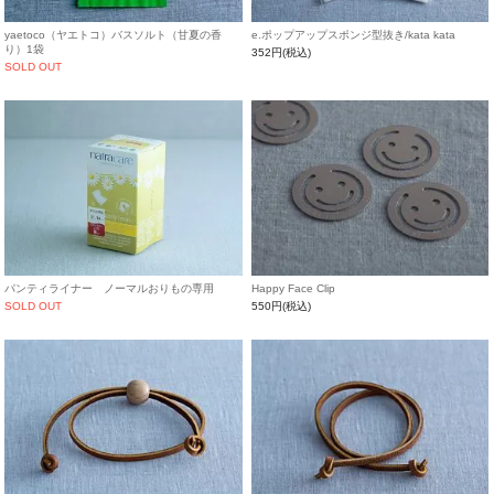
yaetoco（ヤエトコ）バスソルト（甘夏の香
e.ポップアップスポンジ型抜き/kata kata
り）1袋
352円(税込)
SOLD OUT
パンティライナー ノーマルおりもの専用
Happy Face Clip
SOLD OUT
550円(税込)