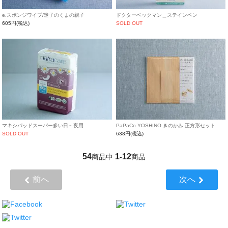
e.スポンジワイプ/迷子のくまの親子
ドクターベックマン＿ステインペン
605円(税込)
SOLD OUT
マキシパッドスーパー多い日～夜用
PaPaCo YOSHINO きのかみ 正方形セット
SOLD OUT
638円(税込)
54
1
12
商品中
-
商品
前へ
次へ