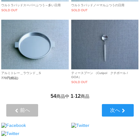
ウルトラパッドスーパーふつう～多い日用
ウルトラパッドノーマルふつうの日用
SOLD OUT
SOLD OUT
アルミトレー＿ラウンド＿S
ティースプーン （Cutipol クチポール /
GOA）
770円(税込)
SOLD OUT
54
1
12
商品中
-
商品
前へ
次へ