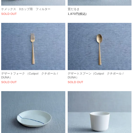
ケメックス 3カップ用 フィルター
置だるま
SOLD OUT
1,870円(税込)
デザートフォーク （Cutipol クチポール /
デザートスプーン（Cutipol クチポール /
DUNA）
DUNA）
SOLD OUT
SOLD OUT