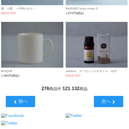
風 小皿 ～中村かおり～
ReIRABO soba choko S
SOLD OUT
1,870円(税込)
BISQUE
yaetoco エッセンシャルオイル ゆず
1,980円(税込)
SOLD OUT
276
121
132
商品中
-
商品
前へ
次へ