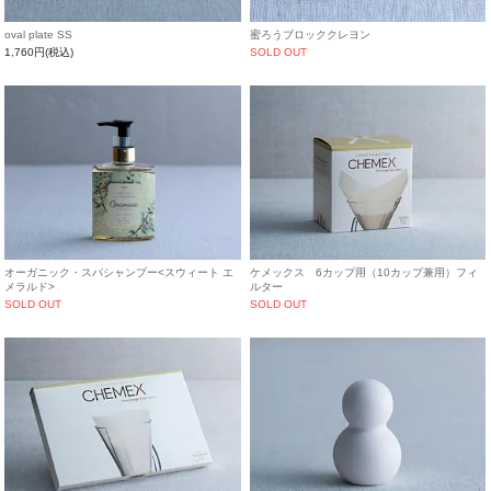
oval plate SS
蜜ろうブロッククレヨン
1,760円(税込)
SOLD OUT
オーガニック・スパシャンプー<スウィート エ
ケメックス 6カップ用（10カップ兼用）フィ
メラルド>
ルター
SOLD OUT
SOLD OUT