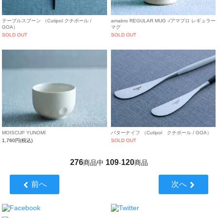
テーブルスプーン （Cutipol クチポール /
amabro REGULAR MUG -/アマブロ レギュラー
GOA）
マグ
SOLD OUT
SOLD OUT
MOISCUP YUNOMI
バターナイフ （Cutipol クチポール / GOA）
1,760円(税込)
SOLD OUT
276
109
120
商品中
-
商品
前へ
次へ