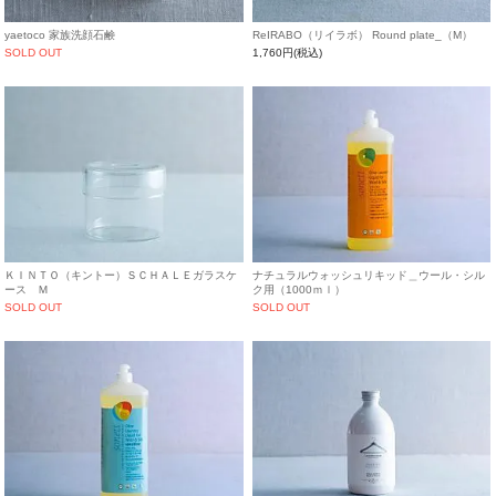
yaetoco 家族洗顔石鹸
ReIRABO（リイラボ） Round plate_（M）
SOLD OUT
1,760円(税込)
ＫＩＮＴＯ（キントー）ＳＣＨＡＬＥガラスケ
ナチュラルウォッシュリキッド＿ウール・シル
ース Ｍ
ク用（1000ｍｌ）
SOLD OUT
SOLD OUT