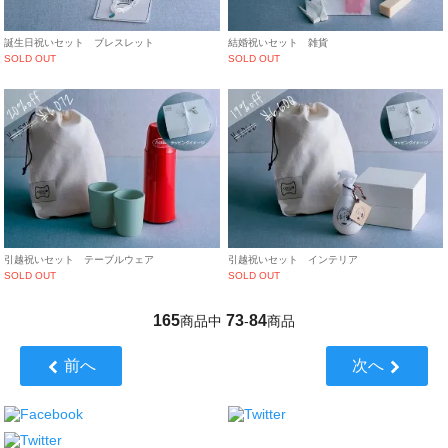
誕生日祝いセット ブレスレット
結婚祝いセット 雑貨
SOLD OUT
SOLD OUT
引越祝いセット テーブルウェア
引越祝いセット インテリア
SOLD OUT
SOLD OUT
165
73
84
商品中
-
商品
前へ
次へ