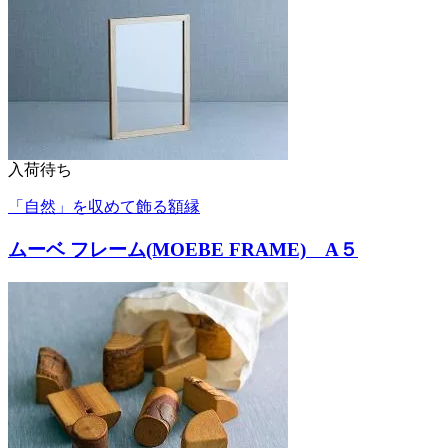
入荷待ち
「自然」を収めて飾る額縁
ムーベ フレーム(MOEBE FRAME) A５