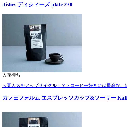
dishes ディシィーズ plate 230
入荷待ち
＜豆カスをアップサイクル！？＞コーヒー好きには最高な、
カフェフォルム エスプレッソカップ&ソーサー Kaffeefor