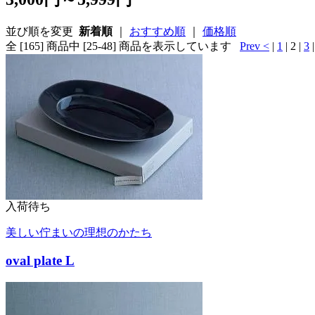
並び順を変更
新着順
｜
おすすめ順
｜
価格順
全 [165] 商品中 [25-48] 商品を表示しています
Prev <
|
1
| 2 |
3
入荷待ち
美しい佇まいの理想のかたち
oval plate L