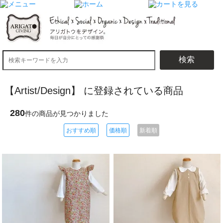
検索
【Artist/Design】 に登録されている商品
280
件の商品が見つかりました
おすすめ順
価格順
新着順