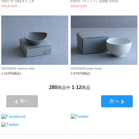
TAKU すり鉢&すりこぎ
KINTO（キントー）浅漬鉢 640ml
SOLD OUT
SOLD OUT
SHIONARI almond dish
SHIONARI plate bowl
1,210円(税込)
2,970円(税込)
280
1
12
商品中
-
商品
前へ
次へ