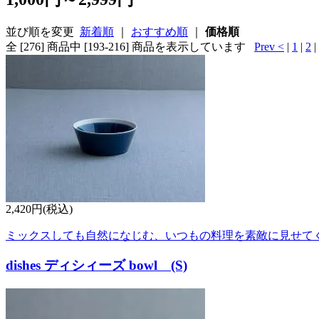
並び順を変更
新着順
｜
おすすめ順
｜
価格順
全 [276] 商品中 [193-216] 商品を表示しています
Prev <
|
1
|
2
|
2,420円(税込)
ミックスしても自然になじむ、いつもの料理を素敵に見せて
dishes ディシィーズ bowl (S)