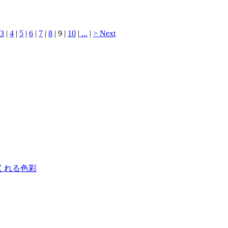
3
|
4
|
5
|
6
|
7
|
8
| 9 |
10
|
...
|
> Next
くれる色彩