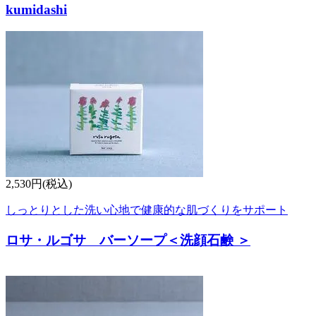
kumidashi
2,530円(税込)
しっとりとした洗い心地で健康的な肌づくりをサポート
ロサ・ルゴサ バーソープ＜洗顔石鹸 ＞