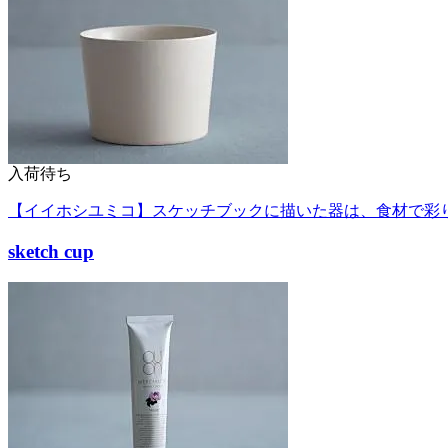
入荷待ち
【イイホシユミコ】スケッチブックに描いた器は、食材で彩
sketch cup