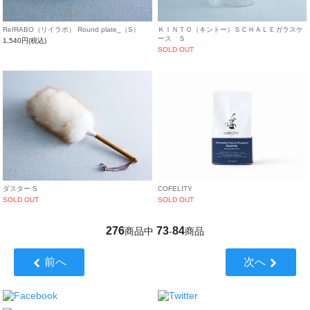
ReIRABO（リイラボ） Round plate_（S）
ＫＩＮＴＯ（キントー）ＳＣＨＡＬＥガラスケ
ース Ｓ
1,540円(税込)
SOLD OUT
ダスター S
COFELITY
SOLD OUT
SOLD OUT
276
73
84
商品中
-
商品
前へ
次へ