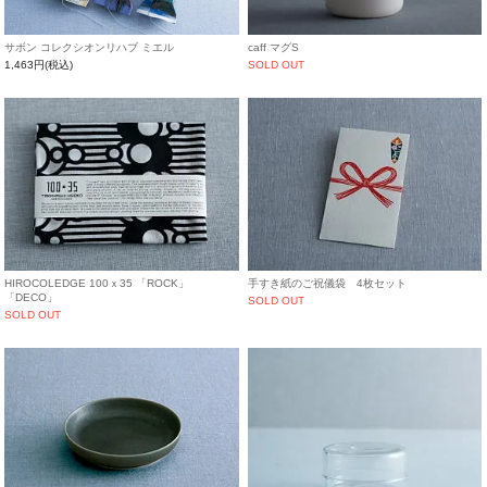
caff マグS
サボン コレクシオンリハブ ミエル
SOLD OUT
1,463円(税込)
HIROCOLEDGE 100ｘ35 「ROCK」
手すき紙のご祝儀袋 4枚セット
「DECO」
SOLD OUT
SOLD OUT