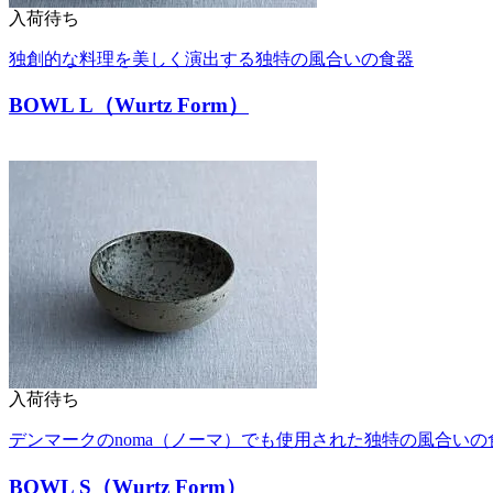
入荷待ち
独創的な料理を美しく演出する独特の風合いの食器
BOWL L（Wurtz Form）
入荷待ち
デンマークのnoma（ノーマ）でも使用された独特の風合いの
BOWL S（Wurtz Form）