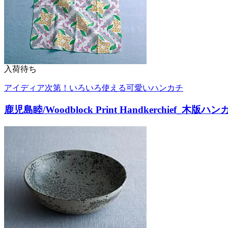
入荷待ち
アイディア次第！いろいろ使える可愛いハンカチ
鹿児島睦/Woodblock Print Handkerchief_木版ハン