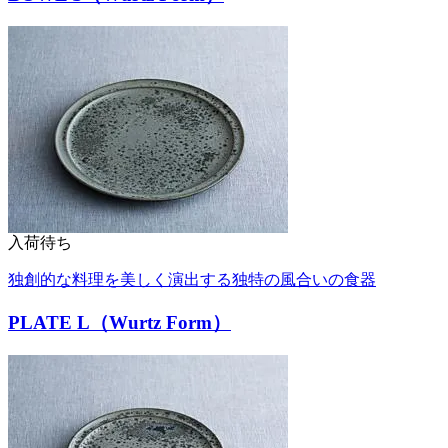
入荷待ち
独創的な料理を美しく演出する独特の風合いの食器
PLATE L（Wurtz Form）