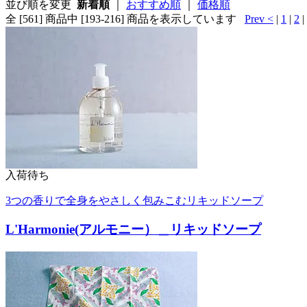
並び順を変更
新着順
｜
おすすめ順
｜
価格順
全 [561] 商品中 [193-216] 商品を表示しています
Prev <
|
1
|
2
|
入荷待ち
3つの香りで全身をやさしく包みこむリキッドソープ
L'Harmonie(アルモニー）＿リキッドソープ