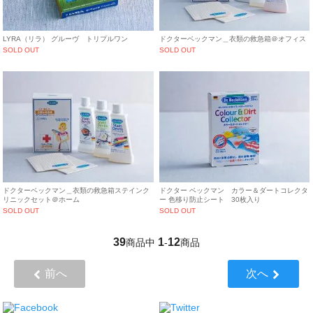
LYRA（リラ） グルーヴ トリプルワン
ドクターベックマン＿衣類の救急箱＠オフィス
SOLD OUT
SOLD OUT
ドクターベックマン＿衣類の救急箱ステインク
ドクター ベックマン カラー＆ダートコレクタ
リニックセット＠ホーム
ー 色移り防止シート 30枚入り
SOLD OUT
SOLD OUT
39
1
12
商品中
-
商品
前へ
次へ