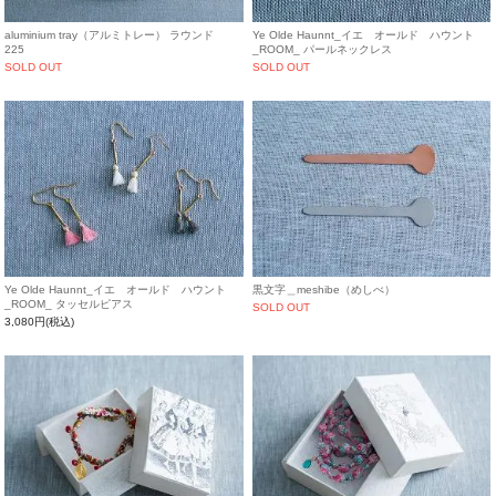
aluminium tray（アルミトレー） ラウンド
Ye Olde Haunnt_イエ オールド ハウント
225
_ROOM_ パールネックレス
SOLD OUT
SOLD OUT
Ye Olde Haunnt_イエ オールド ハウント
黒文字＿meshibe（めしべ）
_ROOM_ タッセルピアス
SOLD OUT
3,080円(税込)