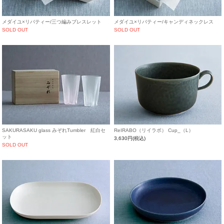
メダイユ×リバティー/三つ編みブレスレット
メダイユ×リバティー/キャンディネックレス
SOLD OUT
SOLD OUT
SAKURASAKU glass みぞれTumbler 紅白セ
ReIRABO（リイラボ） Cup_（L）
ット
3,630円(税込)
SOLD OUT