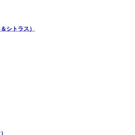
ト＆シトラス）
ナ）