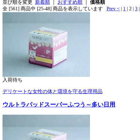
並び順を変更
新着順
｜
おすすめ順
｜
価格順
全 [561] 商品中 [25-48] 商品を表示しています
Prev <
|
1
| 2 |
3
入荷待ち
デリケートな女性の体と環境を守る生理用品
ウルトラパッドスーパーふつう～多い日用