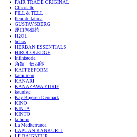
FAIR TRADE ORIGINAL
Chicolatte
FILL & TELL
fleur de fatima
GUSTAVSBERG
原口陶磁苑
H2O1
helios
HERBAN ESSENTIALS
HIROCOLEDGE
Infinistoria
角館 伝四郎
KAFFEEFORM
kami-mon
KANARI
KANAZAWA YURIE
kauniste
Kay Bojesen Denmark
KINO
KINTA
KINTO
kubomi
La Mediterranea
LAPUAN KANKURIT
LE BAIGNEUR