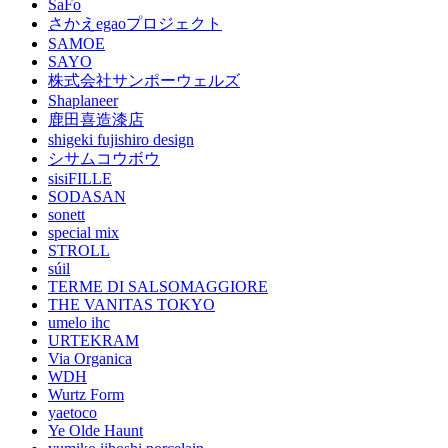
SaFo
さかえegaoプロジェクト
SAMOE
SAYO
株式会社サンポーウェルズ
Shaplaneer
鹿田喜造漆店
shigeki fujishiro design
シサムコウボウ
sisiFILLE
SODASAN
sonett
special mix
STROLL
súil
TERME DI SALSOMAGGIORE
THE VANITAS TOKYO
umelo ihc
URTEKRAM
Via Organica
WDH
Wurtz Form
yaetoco
Ye Olde Haunt