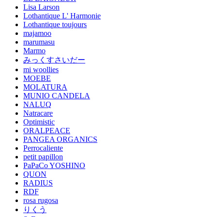
Lisa Larson
Lothantique L' Harmonie
Lothantique toujours
majamoo
marumasu
Marmo
みっくすさいだー
mi woollies
MOEBE
MOLATURA
MUNIO CANDELA
NALUQ
Natracare
Optimistic
ORALPEACE
PANGEA ORGANICS
Perrocaliente
petit papillon
PaPaCo YOSHINO
QUON
RADIUS
RDF
rosa rugosa
りくう