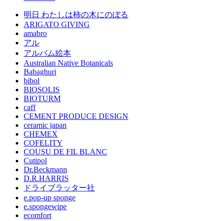
明日 わたしは柿の木にのぼる
ARIGATO GIVING
amabro
アル
アルバム絵本
Australian Native Botanicals
Babaghuri
bibol
BIOSOLIS
BIOTURM
caff
CEMENT PRODUCE DESIGN
ceramic japan
CHEMEX
COFELITY
COUSU DE FIL BLANC
Cutipol
Dr.Beckmann
D.R.HARRIS
ドライブラッター社
e.pop-up sponge
e.spongewipe
ecomfort