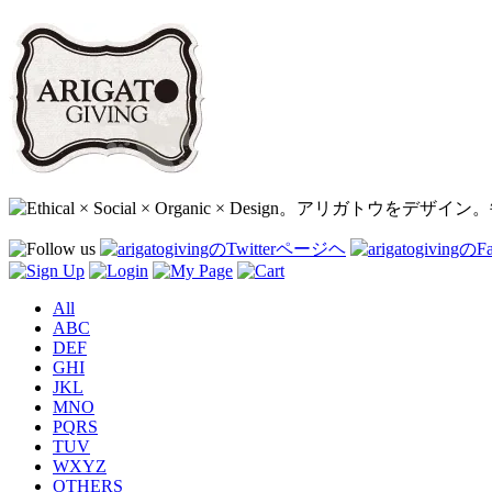
All
ABC
DEF
GHI
JKL
MNO
PQRS
TUV
WXYZ
OTHERS