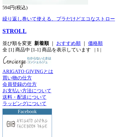
594円(税込)
繰り返し巻いて使える、プラだけどエコなストロー
STROLL
並び順を変更
新着順
｜
おすすめ順
｜
価格順
全 [1] 商品中 [1-1] 商品を表示しています
| 1 |
ARIGATO GIVINGとは
買い物の仕方
会員登録の仕方
お支払い方法について
送料・配送について
ラッピングについて
Facebook