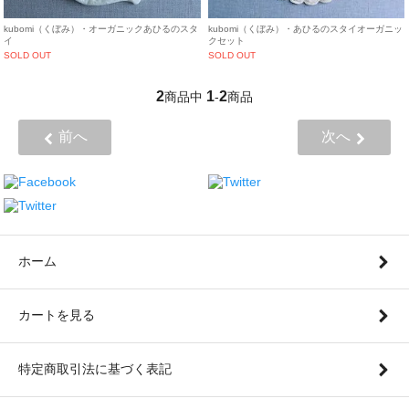
kubomi（くぼみ）・オーガニックあひるのスタ
kubomi（くぼみ）・あひるのスタイオーガニッ
イ
クセット
SOLD OUT
SOLD OUT
2
1
2
商品中
-
商品
前へ
次へ
ホーム
カートを見る
特定商取引法に基づく表記