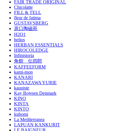
FAIR TRADE ORIGINAL
Chicolatte
FILL & TELL
fleur de fatima
GUSTAVSBERG
原口陶磁苑
H2O1
helios
HERBAN ESSENTIALS
HIROCOLEDGE
Infinistoria
角館 伝四郎
KAFFEEFORM
kami-mon
KANARI
KANAZAWA YURIE
kauniste
Kay Bojesen Denmark
KINO
KINTA
KINTO
kubomi
La Mediterranea
LAPUAN KANKURIT
LE BAIGNEUR