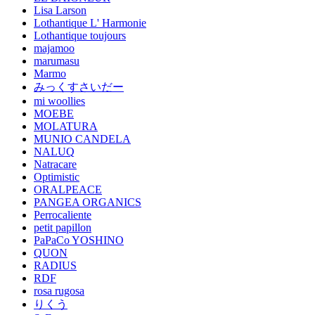
Lisa Larson
Lothantique L' Harmonie
Lothantique toujours
majamoo
marumasu
Marmo
みっくすさいだー
mi woollies
MOEBE
MOLATURA
MUNIO CANDELA
NALUQ
Natracare
Optimistic
ORALPEACE
PANGEA ORGANICS
Perrocaliente
petit papillon
PaPaCo YOSHINO
QUON
RADIUS
RDF
rosa rugosa
りくう