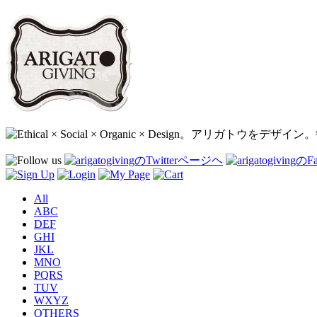
All
ABC
DEF
GHI
JKL
MNO
PQRS
TUV
WXYZ
OTHERS