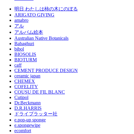
明日 わたしは柿の木にのぼる
ARIGATO GIVING
amabro
アル
アルバム絵本
Australian Native Botanicals
Babaghuri
bibol
BIOSOLIS
BIOTURM
caff
CEMENT PRODUCE DESIGN
ceramic japan
CHEMEX
COFELITY
COUSU DE FIL BLANC
Cutipol
Dr.Beckmann
D.R.HARRIS
ドライブラッター社
e.pop-up sponge
e.spongewipe
ecomfort