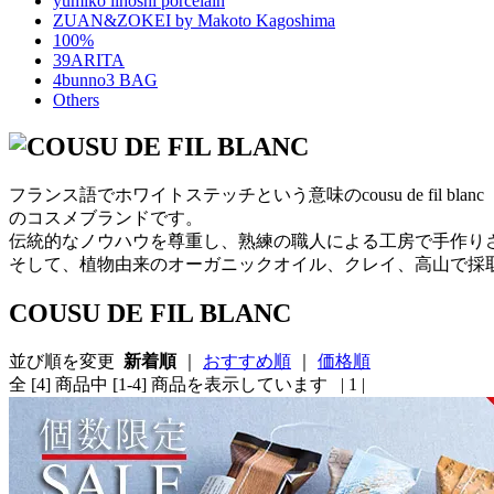
yumiko iihoshi porcelain
ZUAN&ZOKEI by Makoto Kagoshima
100%
39ARITA
4bunno3 BAG
Others
フランス語でホワイトステッチという意味のcousu de fi
のコスメブランドです。
伝統的なノウハウを尊重し、熟練の職人による工房で手作り
そして、植物由来のオーガニックオイル、クレイ、高山で採取
COUSU DE FIL BLANC
並び順を変更
新着順
｜
おすすめ順
｜
価格順
全 [4] 商品中 [1-4] 商品を表示しています
| 1 |