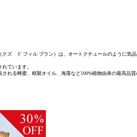
l blanc（クズ ド フィル ブラン）は、オートクチュールの
されています。
される蜂蜜、精製オイル、海藻など100%植物由来の最高品