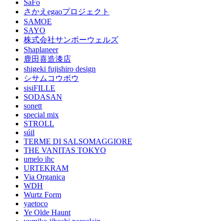
SaFo
さかえegaoプロジェクト
SAMOE
SAYO
株式会社サンポーウェルズ
Shaplaneer
鹿田喜造漆店
shigeki fujishiro design
シサムコウボウ
sisiFILLE
SODASAN
sonett
special mix
STROLL
súil
TERME DI SALSOMAGGIORE
THE VANITAS TOKYO
umelo ihc
URTEKRAM
Via Organica
WDH
Wurtz Form
yaetoco
Ye Olde Haunt