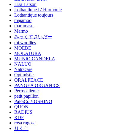
Lisa Larson
Lothantique L' Harmonie
Lothantique toujours
majamoo
marumasu
Marmo
みっくすさいだー
mi woollies
MOEBE
MOLATURA
MUNIO CANDELA
NALUQ
Natracare
Optimistic
ORALPEACE
PANGEA ORGANICS
Perrocaliente
petit papillon
PaPaCo YOSHINO
QUON
RADIUS
RDF
rosa rugosa
りくう