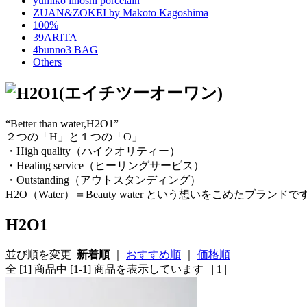
yumiko iihoshi porcelain
ZUAN&ZOKEI by Makoto Kagoshima
100%
39ARITA
4bunno3 BAG
Others
“Better than water,H2O1”
２つの「H」と１つの「O」
・High quality（ハイクオリティー）
・Healing service（ヒーリングサービス）
・Outstanding（アウトスタンディング）
H2O（Water）＝Beauty water という想いをこめたブランドで
H2O1
並び順を変更
新着順
｜
おすすめ順
｜
価格順
全 [1] 商品中 [1-1] 商品を表示しています
| 1 |