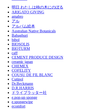
明日 わたしは柿の木にのぼる
ARIGATO GIVING
amabro
アル
アルバム絵本
Australian Native Botanicals
Babaghuri
bibol
BIOSOLIS
BIOTURM
caff
CEMENT PRODUCE DESIGN
ceramic japan
CHEMEX
COFELITY
COUSU DE FIL BLANC
Cutipol
Dr.Beckmann
D.R.HARRIS
ドライブラッター社
e.pop-up sponge
e.spongewipe
ecomfort