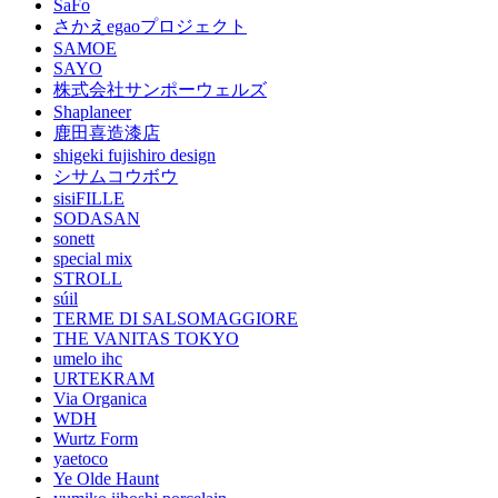
SaFo
さかえegaoプロジェクト
SAMOE
SAYO
株式会社サンポーウェルズ
Shaplaneer
鹿田喜造漆店
shigeki fujishiro design
シサムコウボウ
sisiFILLE
SODASAN
sonett
special mix
STROLL
súil
TERME DI SALSOMAGGIORE
THE VANITAS TOKYO
umelo ihc
URTEKRAM
Via Organica
WDH
Wurtz Form
yaetoco
Ye Olde Haunt