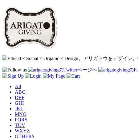
All
ABC
DEF
GHI
JKL
MNO
PQRS
TUV
WXYZ
OTHERS