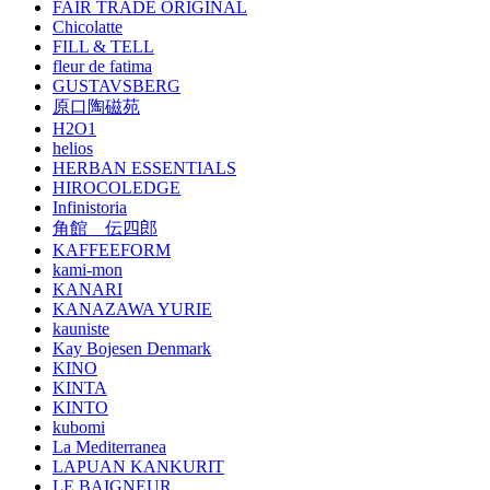
FAIR TRADE ORIGINAL
Chicolatte
FILL & TELL
fleur de fatima
GUSTAVSBERG
原口陶磁苑
H2O1
helios
HERBAN ESSENTIALS
HIROCOLEDGE
Infinistoria
角館 伝四郎
KAFFEEFORM
kami-mon
KANARI
KANAZAWA YURIE
kauniste
Kay Bojesen Denmark
KINO
KINTA
KINTO
kubomi
La Mediterranea
LAPUAN KANKURIT
LE BAIGNEUR