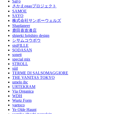
SaFo
さかえegaoプロジェクト
SAMOE
SAYO
株式会社サンポーウェルズ
Shaplaneer
鹿田喜造漆店
shigeki fujishiro design
シサムコウボウ
sisiFILLE
SODASAN
sonett
special mix
STROLL
súil
TERME DI SALSOMAGGIORE
THE VANITAS TOKYO
umelo ihc
URTEKRAM
Via Organica
WDH
Wurtz Form
yaetoco
Ye Olde Haunt