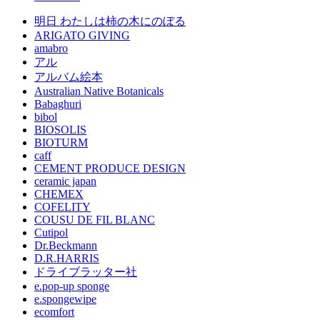
明日 わたしは柿の木にのぼる
ARIGATO GIVING
amabro
アル
アルバム絵本
Australian Native Botanicals
Babaghuri
bibol
BIOSOLIS
BIOTURM
caff
CEMENT PRODUCE DESIGN
ceramic japan
CHEMEX
COFELITY
COUSU DE FIL BLANC
Cutipol
Dr.Beckmann
D.R.HARRIS
ドライブラッター社
e.pop-up sponge
e.spongewipe
ecomfort