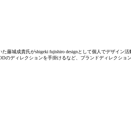
貴氏がshigeki fujishiro designとして個人で
TO WOODのディレクションを手掛けるなど、ブランドディレクシ