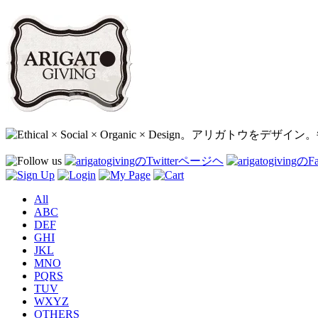
All
ABC
DEF
GHI
JKL
MNO
PQRS
TUV
WXYZ
OTHERS