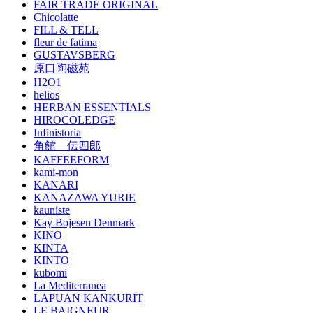
FAIR TRADE ORIGINAL
Chicolatte
FILL & TELL
fleur de fatima
GUSTAVSBERG
原口陶磁苑
H2O1
helios
HERBAN ESSENTIALS
HIROCOLEDGE
Infinistoria
角館 伝四郎
KAFFEEFORM
kami-mon
KANARI
KANAZAWA YURIE
kauniste
Kay Bojesen Denmark
KINO
KINTA
KINTO
kubomi
La Mediterranea
LAPUAN KANKURIT
LE BAIGNEUR