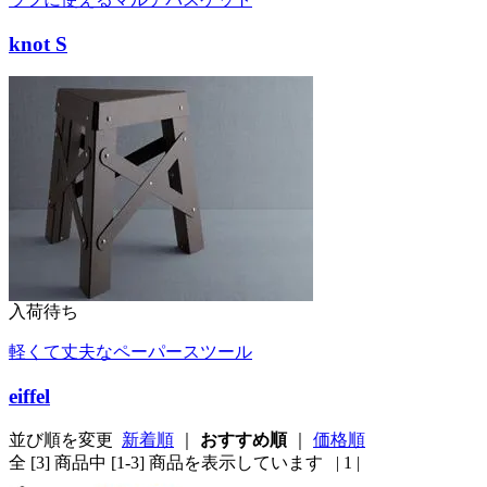
knot S
入荷待ち
軽くて丈夫なペーパースツール
eiffel
並び順を変更
新着順
｜
おすすめ順
｜
価格順
全 [3] 商品中 [1-3] 商品を表示しています
| 1 |