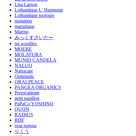
Lisa Larson
Lothantique L' Harmonie
Lothantique toujours
majamoo
marumasu
Marmo
みっくすさいだー
mi woollies
MOEBE
MOLATURA
MUNIO CANDELA
NALUQ
Natracare
Optimistic
ORALPEACE
PANGEA ORGANICS
Perrocaliente
petit papillon
PaPaCo YOSHINO
QUON
RADIUS
RDF
rosa rugosa
りくう