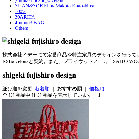
yumiko iihoshi porcelain
ZUAN&ZOKEI by Makoto Kagoshima
100%
39ARITA
4bunno3 BAG
Others
株式会社イデーにて定番商品や特注家具のデザインを行っていた藤城成
RSBarcelonaと契約。また、プライウッドメーカーSAI
shigeki fujishiro design
並び順を変更
新着順
｜
おすすめ順
｜
価格順
全 [3] 商品中 [1-3] 商品を表示しています
| 1 |