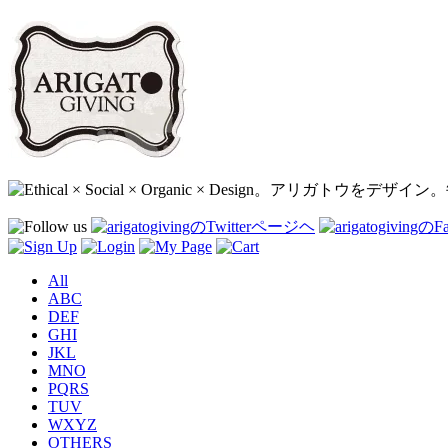
All
ABC
DEF
GHI
JKL
MNO
PQRS
TUV
WXYZ
OTHERS