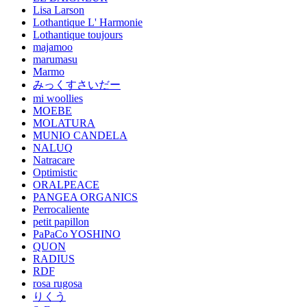
Lisa Larson
Lothantique L' Harmonie
Lothantique toujours
majamoo
marumasu
Marmo
みっくすさいだー
mi woollies
MOEBE
MOLATURA
MUNIO CANDELA
NALUQ
Natracare
Optimistic
ORALPEACE
PANGEA ORGANICS
Perrocaliente
petit papillon
PaPaCo YOSHINO
QUON
RADIUS
RDF
rosa rugosa
りくう