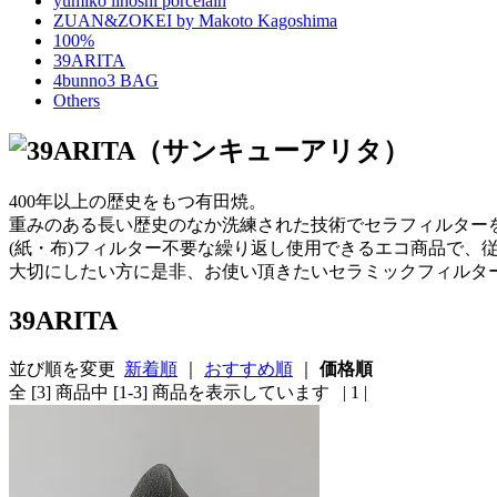
yumiko iihoshi porcelain
ZUAN&ZOKEI by Makoto Kagoshima
100%
39ARITA
4bunno3 BAG
Others
400年以上の歴史をもつ有田焼。
重みのある長い歴史のなか洗練された技術でセラフィルター
(紙・布)フィルター不要な繰り返し使用できるエコ商品で、
大切にしたい方に是非、お使い頂きたいセラミックフィルタ
39ARITA
並び順を変更
新着順
｜
おすすめ順
｜
価格順
全 [3] 商品中 [1-3] 商品を表示しています
| 1 |