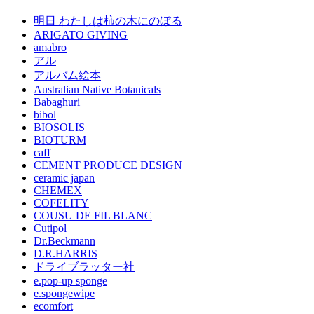
明日 わたしは柿の木にのぼる
ARIGATO GIVING
amabro
アル
アルバム絵本
Australian Native Botanicals
Babaghuri
bibol
BIOSOLIS
BIOTURM
caff
CEMENT PRODUCE DESIGN
ceramic japan
CHEMEX
COFELITY
COUSU DE FIL BLANC
Cutipol
Dr.Beckmann
D.R.HARRIS
ドライブラッター社
e.pop-up sponge
e.spongewipe
ecomfort