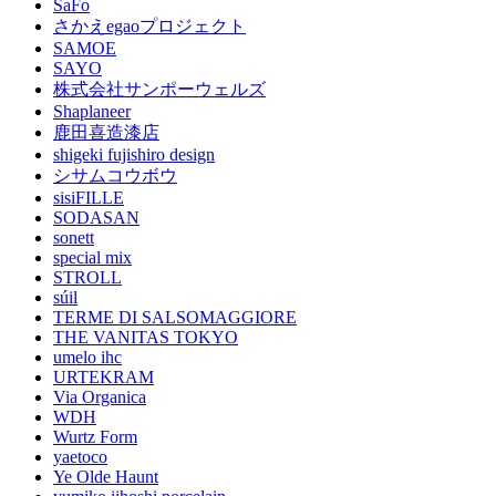
SaFo
さかえegaoプロジェクト
SAMOE
SAYO
株式会社サンポーウェルズ
Shaplaneer
鹿田喜造漆店
shigeki fujishiro design
シサムコウボウ
sisiFILLE
SODASAN
sonett
special mix
STROLL
súil
TERME DI SALSOMAGGIORE
THE VANITAS TOKYO
umelo ihc
URTEKRAM
Via Organica
WDH
Wurtz Form
yaetoco
Ye Olde Haunt