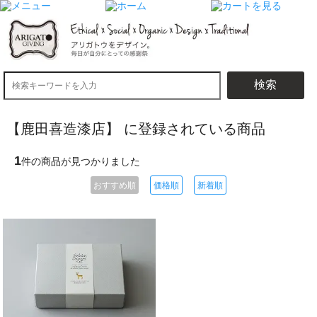
検索
【鹿田喜造漆店】 に登録されている商品
1
件の商品が見つかりました
おすすめ順
価格順
新着順