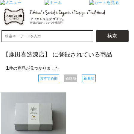
検索
【鹿田喜造漆店】 に登録されている商品
1
件の商品が見つかりました
おすすめ順
価格順
新着順