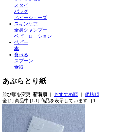
スタイ
バッグ
ベビーシューズ
スキンケア
全身シャンプー
ベビーローション
ベビー
本
食べる
スプーン
食器
あぶらとり紙
並び順を変更
新着順
｜
おすすめ順
｜
価格順
全 [1] 商品中 [1-1] 商品を表示しています
| 1 |