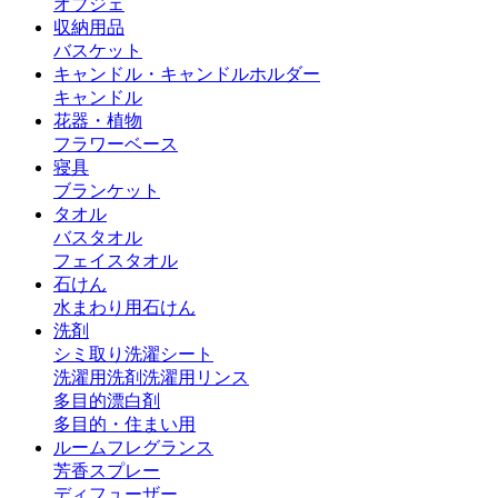
オブジェ
収納用品
バスケット
キャンドル・キャンドルホルダー
キャンドル
花器・植物
フラワーベース
寝具
ブランケット
タオル
バスタオル
フェイスタオル
石けん
水まわり用石けん
洗剤
シミ取り
洗濯シート
洗濯用洗剤
洗濯用リンス
多目的漂白剤
多目的・住まい用
ルームフレグランス
芳香スプレー
ディフューザー