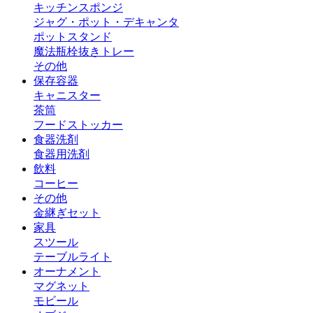
キッチンスポンジ
ジャグ・ポット・デキャンタ
ポットスタンド
魔法瓶
栓抜き
トレー
その他
保存容器
キャニスター
茶筒
フードストッカー
食器洗剤
食器用洗剤
飲料
コーヒー
その他
金継ぎセット
家具
スツール
テーブルライト
オーナメント
マグネット
モビール