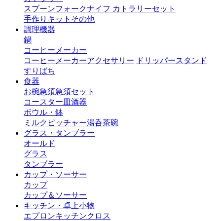
スプーン
フォーク
ナイフ
カトラリーセット
手作りキット
その他
調理機器
鍋
コーヒーメーカー
コーヒーメーカーアクセサリー
ドリッパースタンド
すりばち
食器
お椀
急須
急須セット
コースター
皿
酒器
ボウル・鉢
ミルクピッチャー
湯呑茶碗
グラス・タンブラー
オールド
グラス
タンブラー
カップ・ソーサー
カップ
カップ＆ソーサー
キッチン・卓上小物
エプロン
キッチンクロス