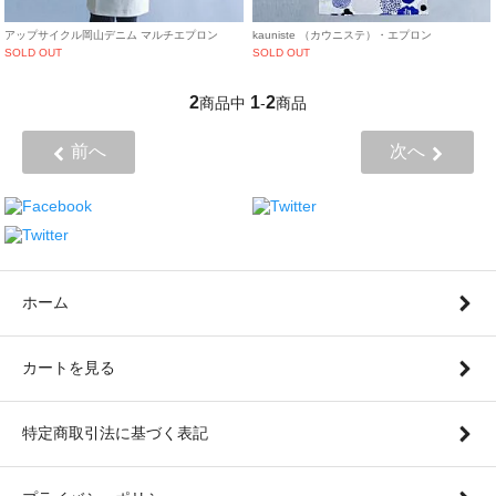
アップサイクル岡山デニム マルチエプロン
kauniste （カウニステ）・エプロン
SOLD OUT
SOLD OUT
2
1
2
商品中
-
商品
前へ
次へ
ホーム
カートを見る
特定商取引法に基づく表記