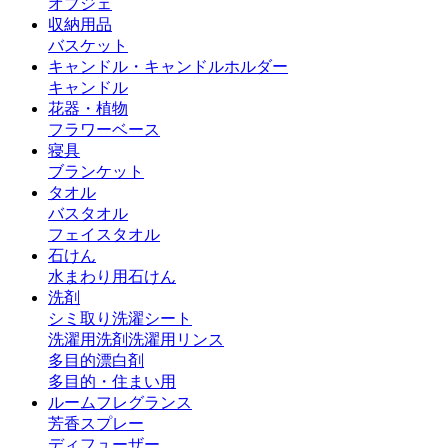
オブジェ
収納用品
バスケット
キャンドル・キャンドルホルダー
キャンドル
花器・植物
フラワーベース
寝具
ブランケット
タオル
バスタオル
フェイスタオル
石けん
水まわり用石けん
洗剤
シミ取り
洗濯シート
洗濯用洗剤
洗濯用リンス
多目的漂白剤
多目的・住まい用
ルームフレグランス
芳香スプレー
ディフューザー