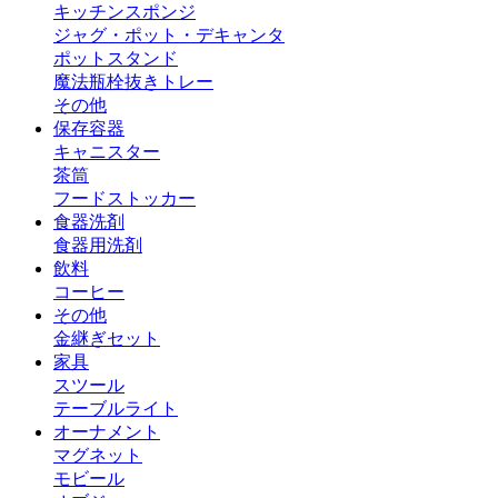
キッチンスポンジ
ジャグ・ポット・デキャンタ
ポットスタンド
魔法瓶
栓抜き
トレー
その他
保存容器
キャニスター
茶筒
フードストッカー
食器洗剤
食器用洗剤
飲料
コーヒー
その他
金継ぎセット
家具
スツール
テーブルライト
オーナメント
マグネット
モビール