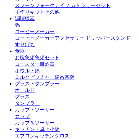
スプーン
フォーク
ナイフ
カトラリーセット
手作りキット
その他
調理機器
鍋
コーヒーメーカー
コーヒーメーカーアクセサリー
ドリッパースタンド
すりばち
食器
お椀
急須
急須セット
コースター
皿
酒器
ボウル・鉢
ミルクピッチャー
湯呑茶碗
グラス・タンブラー
オールド
グラス
タンブラー
カップ・ソーサー
カップ
カップ＆ソーサー
キッチン・卓上小物
エプロン
キッチンクロス