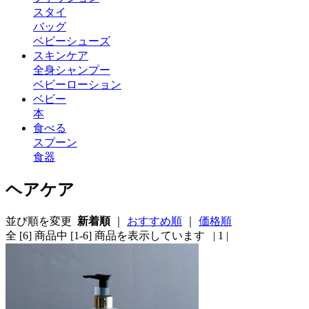
スタイ
バッグ
ベビーシューズ
スキンケア
全身シャンプー
ベビーローション
ベビー
本
食べる
スプーン
食器
ヘアケア
並び順を変更
新着順
｜
おすすめ順
｜
価格順
全 [6] 商品中 [1-6] 商品を表示しています
| 1 |