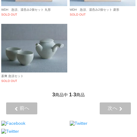
WDH 急須、湯呑み2個セット 丸形
WDH 急須、湯呑み2個セット 菱形
SOLD OUT
SOLD OUT
蒼爽 急須セット
SOLD OUT
3
1
3
商品中
-
商品
前へ
次へ