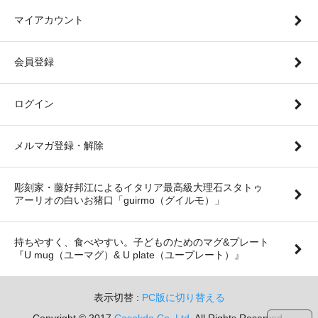
マイアカウント
会員登録
ログイン
メルマガ登録・解除
彫刻家・藤好邦江によるイタリア最高級大理石スタトゥ
アーリオの白いお猪口「guirmo（グイルモ）」
持ちやすく、食べやすい。子どものためのマグ&プレート
『U mug（ユーマグ）& U plate（ユープレート）』
表示切替 :
PC版に切り替える
Copyright © 2017
Casokdo Co.,Ltd.
All Rights Reserved.