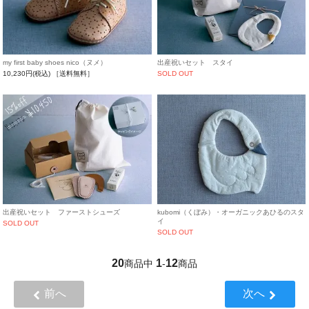
my first baby shoes nico（ヌメ）
出産祝いセット スタイ
10,230円(税込)
［送料無料］
SOLD OUT
出産祝いセット ファーストシューズ
kubomi（くぼみ）・オーガニックあひるのスタ
イ
SOLD OUT
SOLD OUT
20
1
12
商品中
-
商品
前へ
次へ