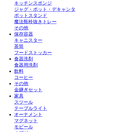
キッチンスポンジ
ジャグ・ポット・デキャンタ
ポットスタンド
魔法瓶
栓抜き
トレー
その他
保存容器
キャニスター
茶筒
フードストッカー
食器洗剤
食器用洗剤
飲料
コーヒー
その他
金継ぎセット
家具
スツール
テーブルライト
オーナメント
マグネット
モビール