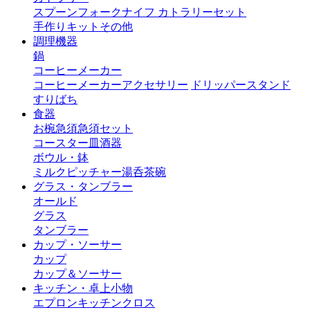
スプーン
フォーク
ナイフ
カトラリーセット
手作りキット
その他
調理機器
鍋
コーヒーメーカー
コーヒーメーカーアクセサリー
ドリッパースタンド
すりばち
食器
お椀
急須
急須セット
コースター
皿
酒器
ボウル・鉢
ミルクピッチャー
湯呑茶碗
グラス・タンブラー
オールド
グラス
タンブラー
カップ・ソーサー
カップ
カップ＆ソーサー
キッチン・卓上小物
エプロン
キッチンクロス