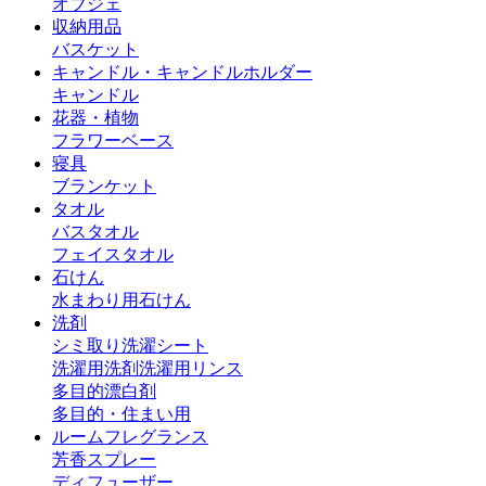
オブジェ
収納用品
バスケット
キャンドル・キャンドルホルダー
キャンドル
花器・植物
フラワーベース
寝具
ブランケット
タオル
バスタオル
フェイスタオル
石けん
水まわり用石けん
洗剤
シミ取り
洗濯シート
洗濯用洗剤
洗濯用リンス
多目的漂白剤
多目的・住まい用
ルームフレグランス
芳香スプレー
ディフューザー