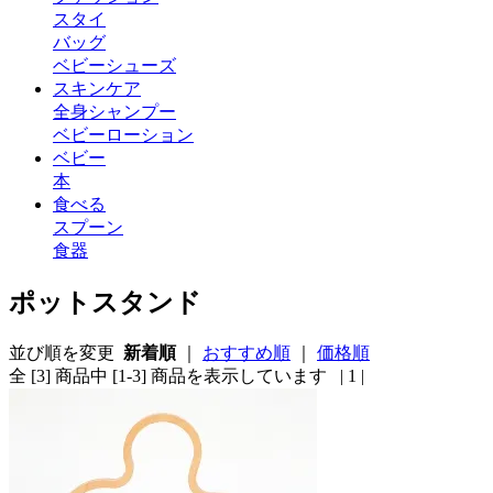
スタイ
バッグ
ベビーシューズ
スキンケア
全身シャンプー
ベビーローション
ベビー
本
食べる
スプーン
食器
ポットスタンド
並び順を変更
新着順
｜
おすすめ順
｜
価格順
全 [3] 商品中 [1-3] 商品を表示しています
| 1 |