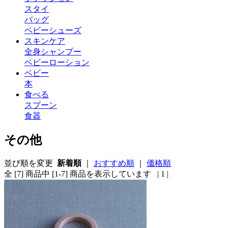
スタイ
バッグ
ベビーシューズ
スキンケア
全身シャンプー
ベビーローション
ベビー
本
食べる
スプーン
食器
その他
並び順を変更
新着順
｜
おすすめ順
｜
価格順
全 [7] 商品中 [1-7] 商品を表示しています
| 1 |