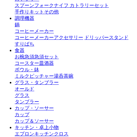
スプーン
フォーク
ナイフ
カトラリーセット
手作りキット
その他
調理機器
鍋
コーヒーメーカー
コーヒーメーカーアクセサリー
ドリッパースタンド
すりばち
食器
お椀
急須
急須セット
コースター
皿
酒器
ボウル・鉢
ミルクピッチャー
湯呑茶碗
グラス・タンブラー
オールド
グラス
タンブラー
カップ・ソーサー
カップ
カップ＆ソーサー
キッチン・卓上小物
エプロン
キッチンクロス