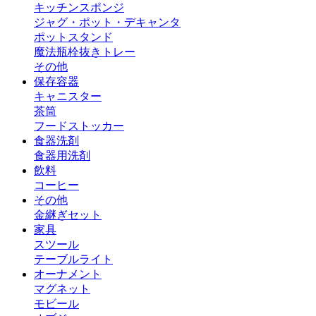
キッチンスポンジ
ジャグ・ポット・デキャンタ
ポットスタンド
魔法瓶
栓抜き
トレー
その他
保存容器
キャニスター
茶筒
フードストッカー
食器洗剤
食器用洗剤
飲料
コーヒー
その他
金継ぎセット
家具
スツール
テーブルライト
オーナメント
マグネット
モビール