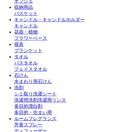
オブジェ
収納用品
バスケット
キャンドル・キャンドルホルダー
キャンドル
花器・植物
フラワーベース
寝具
ブランケット
タオル
バスタオル
フェイスタオル
石けん
水まわり用石けん
洗剤
シミ取り
洗濯シート
洗濯用洗剤
洗濯用リンス
多目的漂白剤
多目的・住まい用
ルームフレグランス
芳香スプレー
ディフューザー